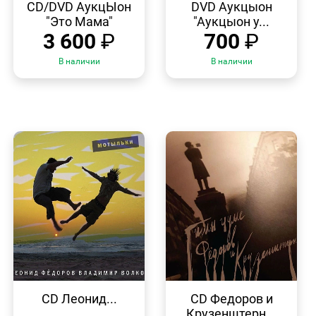
ПРОСМОТР
ПРОСМОТР
CD/DVD АукцЫон
DVD Аукцыон
"Это Мама"
"Аукцыон у...
3 600
₽
700
₽
В наличии
В наличии
БЫСТРЫЙ
БЫСТРЫЙ
ПРОСМОТР
ПРОСМОТР
CD Леонид...
CD Федоров и
Крузенштерн...