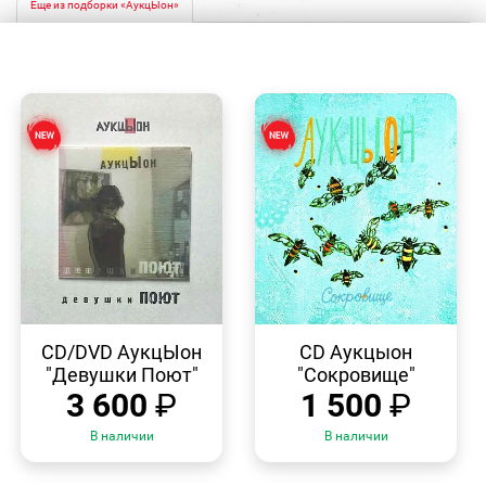
Еще из подборки «АукцЫон»
БЫСТРЫЙ
БЫСТРЫЙ
ПРОСМОТР
ПРОСМОТР
CD/DVD АукцЫон
CD Аукцыон
"Девушки Поют"
"Сокровище"
3 600
₽
1 500
₽
В наличии
В наличии