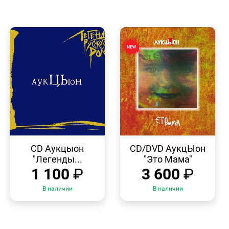
БЫСТРЫЙ
БЫСТРЫЙ
ПРОСМОТР
ПРОСМОТР
CD Аукцыон
CD/DVD АукцЫон
"Легенды...
"Это Мама"
1 100
₽
3 600
₽
В наличии
В наличии