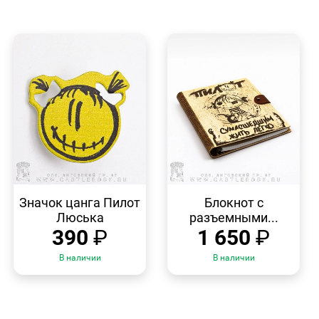
БЫСТРЫЙ
БЫСТРЫЙ
ПРОСМОТР
ПРОСМОТР
Значок цанга Пилот
Блокнот с
Люська
разъемными...
390
₽
1 650
₽
В наличии
В наличии