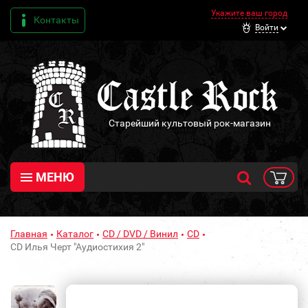
Укажите ваш город
Контакты
Войти
Старейший культовый рок-магазин
МЕНЮ
Главная
Каталог
CD / DVD / Винил
CD
CD Илья Черт "Аудиостихия 2"