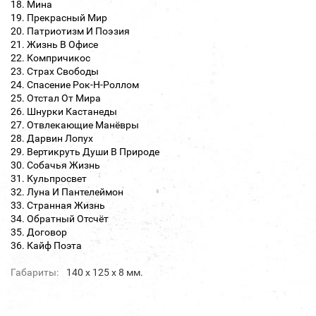
18. Мина
19. Прекрасный Мир
20. Патриотизм И Поэзия
21. Жизнь В Офисе
22. Компричикос
23. Страх Свободы
24. Спасение Рок-Н-Роллом
25. Отстал От Мира
26. Шнурки Кастанеды
27. Отвлекающие Манёвры
28. Дарвин Лопух
29. Вертикруть Души В Природе
30. Собачья Жизнь
31. Кульпросвет
32. Луна И Пантелеймон
33. Странная Жизнь
34. Обратный Отсчёт
35. Договор
36. Кайф Поэта
Габариты:
140 х 125 х 8 мм.