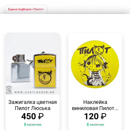
Еще из подборки «Пилот»
БЫСТРЫЙ
БЫСТРЫЙ
ПРОСМОТР
ПРОСМОТР
Зажигалка цветная
Наклейка
Пилот Люська
виниловая Пилот...
450
₽
120
₽
В наличии
В наличии