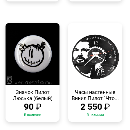
БЫСТРЫЙ
БЫСТРЫЙ
ПРОСМОТР
ПРОСМОТР
Значок Пилот
Часы настенные
Люська (белый)
Винил Пилот "Что...
90
₽
2 550
₽
В наличии
В наличии