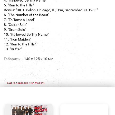
4. "Hallowed Be Thy Name"
5. "Run to the Hills"
Bonus: "UIC Pavilion, Chicago, IL, USA, September 30, 1983"
6. "The Number of the Beast"
7. "To Tame a Land"
8. "Guitar Solo"
9. "Drum Solo"
10. "Hallowed Be Thy Name"
11. "Iron Maiden"
12. "Run to the Hills"
13. "Drifter"
Габариты:
140 х 125 х 10 мм
Еще из подборки «Iron Maiden»