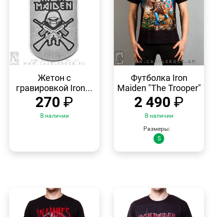
БЫСТРЫЙ
БЫСТРЫЙ
ПРОСМОТР
ПРОСМОТР
Жетон с
Футболка Iron
гравировкой Iron...
Maiden "The Trooper"
270
₽
2 490
₽
В наличии
В наличии
Размеры:
S