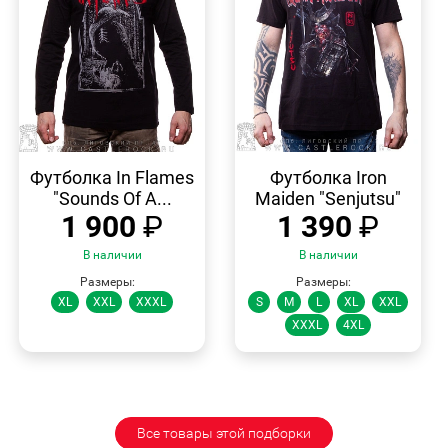
БЫСТРЫЙ
БЫСТРЫЙ
ПРОСМОТР
ПРОСМОТР
Футболка In Flames
Футболка Iron
"Sounds Of A...
Maiden "Senjutsu"
1 900
₽
1 390
₽
В наличии
В наличии
Размеры:
Размеры:
XL
XXL
XXXL
S
M
L
XL
XXL
XXXL
4XL
Все товары этой подборки