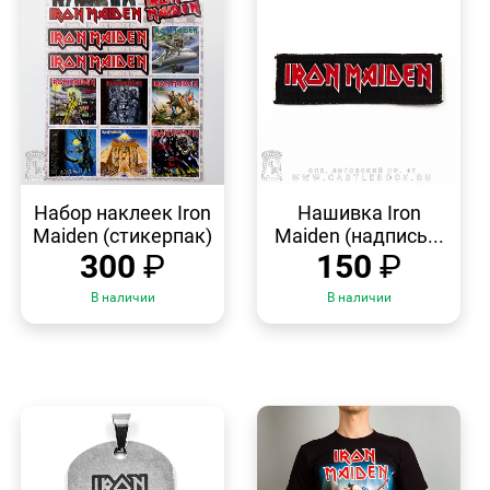
БЫСТРЫЙ
БЫСТРЫЙ
ПРОСМОТР
ПРОСМОТР
Набор наклеек Iron
Нашивка Iron
Maiden (стикерпак)
Maiden (надпись...
300
₽
150
₽
В наличии
В наличии