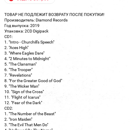
ТОВАР НЕ ПОДЛЕЖИТ ВОЗВРАТУ ПОСЛЕ ПОКУПКИ!
Производитель: Diamond Records
Год выпуска: 2019
Упаковка: 2CD Digipack
CD1:
1. "Intro - Churchill's Speech"
2. "Aces High"
3. "Where Eagles Dare"
4. "2 Minutes to Midnight"
5. "The Clansman"
6. "The Trooper"
7. "Revelations"
8. "For the Greater Good of God"
9. "The Wicker Man"
10. "Sign of the Cross"
11. "Flight of Icarus"
12. "Fear of the Dark"
CD2:
1. "The Number of the Beast"
2. "Iron Maiden"
3. "The Evil That Men Do"