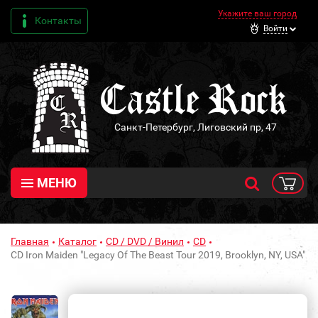
Укажите ваш город
Контакты
Войти
Санкт-Петербург, Лиговский пр, 47
МЕНЮ
Главная
Каталог
CD / DVD / Винил
CD
CD Iron Maiden "Legacy Of The Beast Tour 2019, Brooklyn, NY, USA"