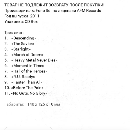
ТОВАР НЕ ПОДЛЕЖИТ ВОЗВРАТУ ПОСЛЕ ПОКУПКИ!
Производитель: Fono ltd. по лицензии AFM Records
Год выпуска: 2011
Упаковка: CD Box
Трек лист:
1. «Descending»
2. «The Savior»
3. «Starlight»
4. «March of Doom»
5. «Heavy Metal Never Dies»
6. «Moment in Time»
7. «Hall of the Heroes»
8. «R.U. Ready»
9. «Faster Than All»
10. «Before The Pain»
11. «No Guts, No Glory»
Габариты:
140 х 125 х 10 мм