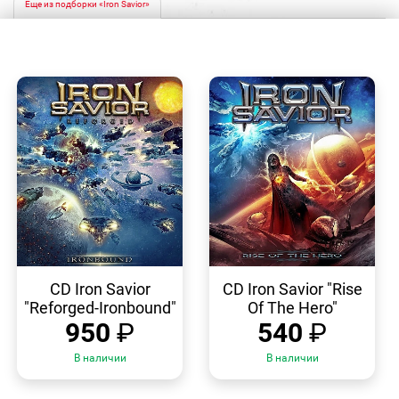
Еще из подборки «Iron Savior»
БЫСТРЫЙ
БЫСТРЫЙ
ПРОСМОТР
ПРОСМОТР
CD Iron Savior
CD Iron Savior "Rise
"Reforged-Ironbound"
Of The Hero"
950
₽
540
₽
В наличии
В наличии