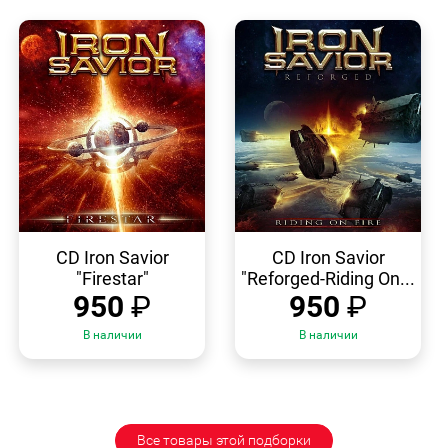
БЫСТРЫЙ
БЫСТРЫЙ
ПРОСМОТР
ПРОСМОТР
CD Iron Savior
CD Iron Savior
"Firestar"
"Reforged-Riding On...
950
₽
950
₽
В наличии
В наличии
Все товары этой подборки