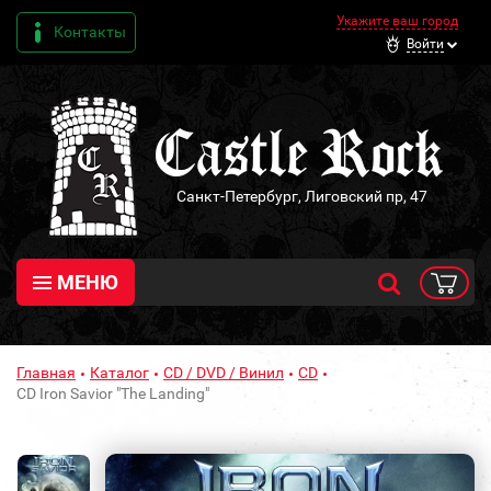
Укажите ваш город
Контакты
Войти
Санкт-Петербург, Лиговский пр, 47
МЕНЮ
Главная
Каталог
CD / DVD / Винил
CD
CD Iron Savior "The Landing"