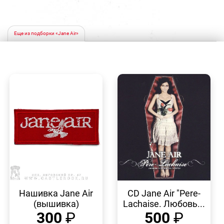
Еще из подборки «Jane Air»
БЫСТРЫЙ
БЫСТРЫЙ
ПРОСМОТР
ПРОСМОТР
Нашивка Jane Air
CD Jane Air "Pere-
(вышивка)
Laсhaise. Любовь...
300
₽
500
₽