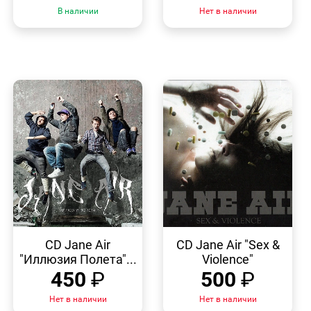
В наличии
Нет в наличии
БЫСТРЫЙ
БЫСТРЫЙ
ПРОСМОТР
ПРОСМОТР
CD Jane Air
CD Jane Air "Sex &
"Иллюзия Полета"...
Violence"
450
₽
500
₽
Нет в наличии
Нет в наличии