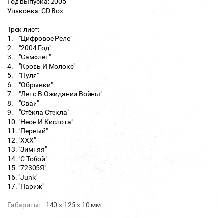
Год выпуска: 2005
Упаковка: CD Box
Трек лист:
1. "Цифровое Реле"
2. "2004 Год"
3. "Самолёт"
4. "Кровь И Молоко"
5. "Пуля"
6. "Обрывки"
7. "Лето В Ожидании Войны"
8. "Сваи"
9. "Стёкла Стекла"
10. "Неон И Кислота"
11. "Первый"
12. "XXX"
13. "Зимняя"
14. "С Тобой"
15. "72305Я"
16. "Junk"
17. "Париж"
Габариты:
140 х 125 х 10 мм