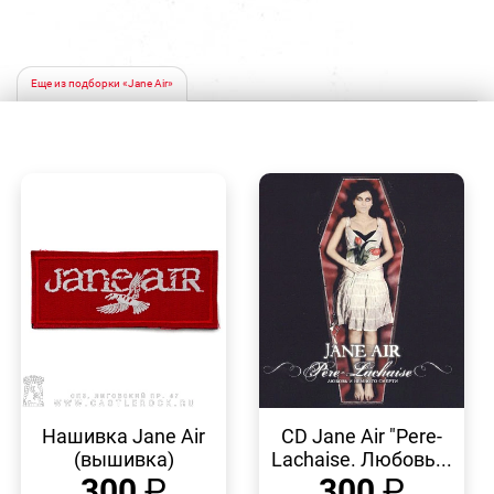
Еще из подборки «Jane Air»
БЫСТРЫЙ
БЫСТРЫЙ
ПРОСМОТР
ПРОСМОТР
Нашивка Jane Air
CD Jane Air "Pere-
(вышивка)
Laсhaise. Любовь...
300
₽
300
₽