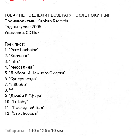
ТОВАР НЕ ПОДЛЕЖИТ ВОЗВРАТУ ПОСЛЕ ПОКУПКИ!
Производитель: Kapkan Records
Год выпуска: 2006
Упаковка: CD Box
Трек лист:
1. "Pere-Lachaise"
2. "Волчата"
3. "Intro"
4. "Мессалина"
5. "Любовь И Немного Смерти"
6. "Суперзвезда"
7. "9,80665"
8. "*"
9. "Джейн В Эфире"
10. "Lullaby"
11. "Последний Бал"
12. "Это Любовь"
Габариты:
140 х 125 х 10 мм