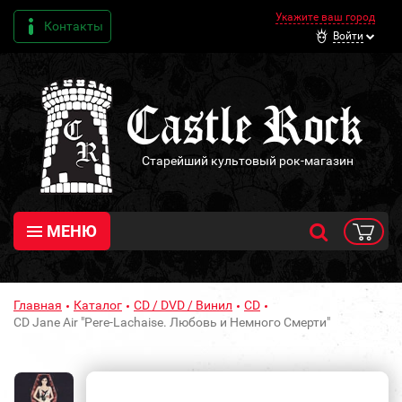
Укажите ваш город
Контакты
Войти
Старейший культовый рок-магазин
МЕНЮ
Главная
Каталог
CD / DVD / Винил
CD
CD Jane Air "Pere-Laсhaise. Любовь и Немного Смерти"