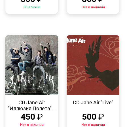
В наличии
Нет в наличии
БЫСТРЫЙ
БЫСТРЫЙ
ПРОСМОТР
ПРОСМОТР
CD Jane Air
CD Jane Air "Live"
"Иллюзия Полета"...
450
₽
500
₽
Нет в наличии
Нет в наличии