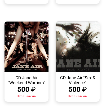
БЫСТРЫЙ
БЫСТРЫЙ
ПРОСМОТР
ПРОСМОТР
CD Jane Air
CD Jane Air "Sex &
"Weekend Warriors"
Violence"
500
₽
500
₽
Нет в наличии
Нет в наличии