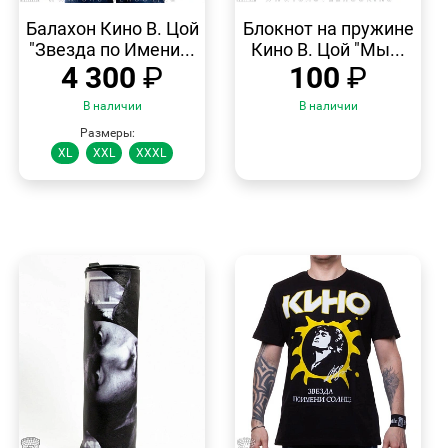
БЫСТРЫЙ
БЫСТРЫЙ
ПРОСМОТР
ПРОСМОТР
Балахон Кино В. Цой
Блокнот на пружине
"Звезда по Имени...
Кино В. Цой "Мы...
4 300
₽
100
₽
В наличии
В наличии
Размеры:
XL
XXL
XXXL