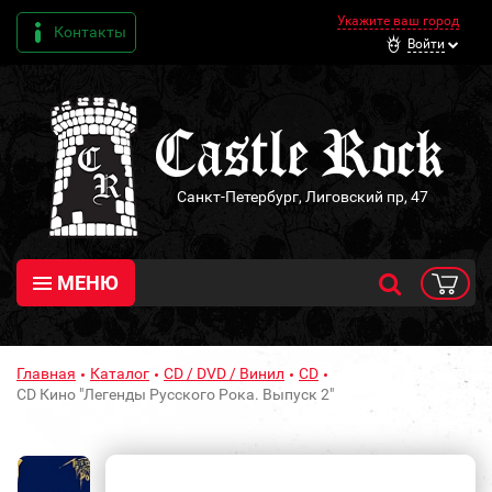
Укажите ваш город
Контакты
Войти
Санкт-Петербург, Лиговский пр, 47
МЕНЮ
Главная
Каталог
CD / DVD / Винил
CD
CD Кино "Легенды Русского Рока. Выпуск 2"