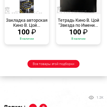
БЫСТРЫЙ
БЫСТРЫЙ
ПРОСМОТР
ПРОСМОТР
Закладка авторская
Тетрадь Кино В. Цой
Кино В. Цой...
"Звезда по Имени...
100
₽
100
₽
В наличии
В наличии
Все товары этой подборки
1.2K