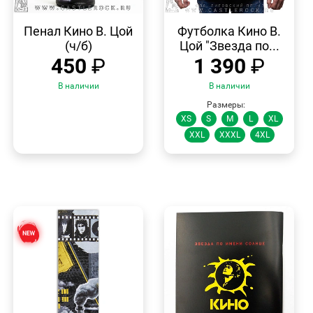
БЫСТРЫЙ
БЫСТРЫЙ
ПРОСМОТР
ПРОСМОТР
Пенал Кино В. Цой
Футболка Кино В.
(ч/б)
Цой "Звезда по...
450
₽
1 390
₽
В наличии
В наличии
Размеры:
XS
S
M
L
XL
XXL
XXXL
4XL