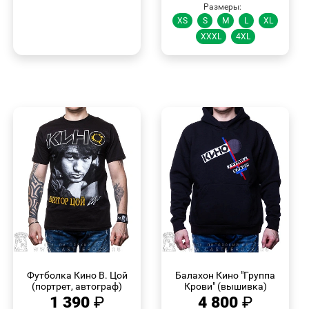
Размеры:
XS
S
M
L
XL
XXXL
4XL
БЫСТРЫЙ
БЫСТРЫЙ
ПРОСМОТР
ПРОСМОТР
Футболка Кино В. Цой
Балахон Кино "Группа
(портрет, автограф)
Крови" (вышивка)
1 390
₽
4 800
₽