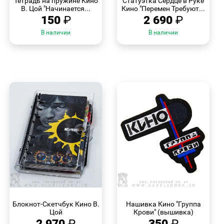
Тетрадь на пружине Кино
Статуэтка Сердце в Руке
В. Цой "Начинается...
Кино "Перемен Требуют...
150
₽
2 690
₽
В наличии
В наличии
БЫСТРЫЙ
БЫСТРЫЙ
ПРОСМОТР
ПРОСМОТР
Блокнот-Скетчбук Кино В.
Нашивка Кино "Группа
Цой
Крови" (вышивка)
2 970
₽
350
₽