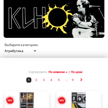
Выберите категорию:
Сортировать:
По новизне
|
По цене
1
2
3
4
5
...
9