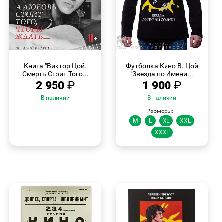
БЫСТРЫЙ
БЫСТРЫЙ
ПРОСМОТР
ПРОСМОТР
Книга "Виктор Цой.
Футболка Кино В. Цой
Смерть Стоит Того...
"Звезда по Имени...
2 950
₽
1 900
₽
В наличии
В наличии
Размеры:
M
L
XL
XXL
XXXL