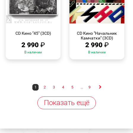
БЫСТРЫЙ
БЫСТРЫЙ
ПРОСМОТР
ПРОСМОТР
CD Кино "45" (3CD)
CD Кино "Начальник
Камчатки" (3CD)
2 990
₽
2 990
₽
В наличии
В наличии
1
2
3
4
5
...
9
Показать ещё