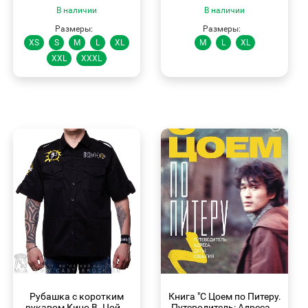
В наличии
В наличии
Размеры:
Размеры:
XS
S
M
L
XL
M
L
XL
XXL
XXXL
БЫСТРЫЙ
БЫСТРЫЙ
ПРОСМОТР
ПРОСМОТР
Рубашка с коротким
Книга "С Цоем по Питеру.
рукавом Кино В. Цой...
Путеводитель: Адреса...