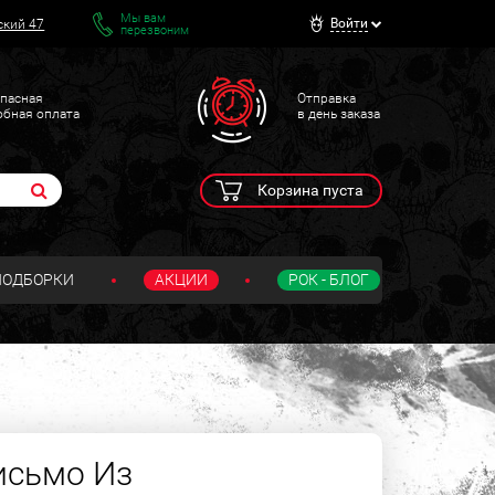
Мы вам
Войти
ский 47
перезвоним
пасная
Отправка
обная оплата
в день заказа
Корзина пуста
ПОДБОРКИ
АКЦИИ
РОК - БЛОГ
исьмо Из