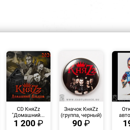
БЫСТРЫЙ
БЫСТРЫЙ
ПРОСМОТР
ПРОСМОТР
CD КняZz
Значок КняZz
От
"Домашний...
(группа, черный)
авто
1 200
₽
90
₽
1