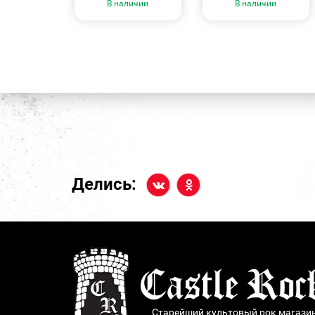
В наличии
В наличии
Делись:
Старейший культовый рок магази