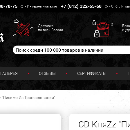
38-78-75
+7 (812) 322-65-68
-
Интернет-магазин
-
Спб. Лигов
Доставка
Безо
по всей России
и уд
ГАЛЕРЕЯ
ОТЗЫВЫ
СЕРТИФИКАТЫ
z "Письмо Из Трансильвании"
CD КняZz "П