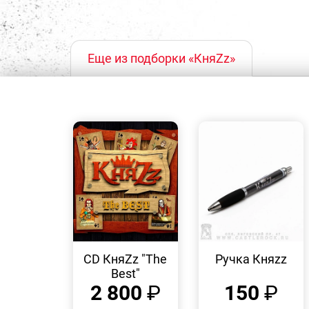
Еще из подборки «КняZz»
БЫСТРЫЙ
БЫСТРЫЙ
ПРОСМОТР
ПРОСМОТР
CD КняZz "The
Ручка Княzz
Best"
2 800
₽
150
₽