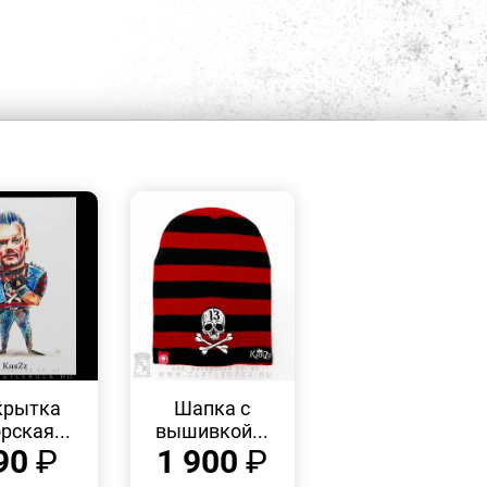
БЫСТРЫЙ
БЫСТРЫЙ
ПРОСМОТР
ПРОСМОТР
крытка
Шапка с
рская...
вышивкой...
90
₽
1 900
₽