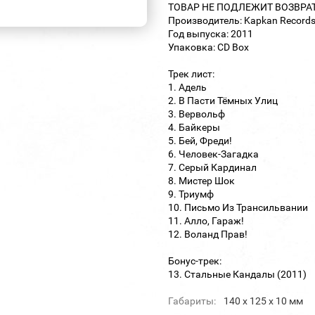
ТОВАР НЕ ПОДЛЕЖИТ ВОЗВРА
Производитель: Kapkan Record
Год выпуска: 2011
Упаковка: CD Box
Трек лист:
1. Адель
2. В Пасти Тёмных Улиц
3. Вервольф
4. Байкеры
5. Бей, Фреди!
6. Человек-Загадка
7. Серый Кардинал
8. Мистер Шок
9. Триумф
10. Письмо Из Трансильвании
11. Алло, Гараж!
12. Воланд Прав!
Бонус-трек:
13. Стальные Кандалы (2011)
Габариты:
140 х 125 х 10 мм