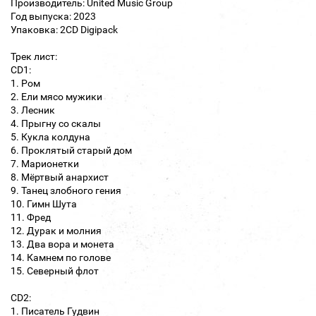
Производитель: United Music Group
Год выпуска: 2023
Упаковка: 2CD Digipack
Трек лист:
CD1:
1. Ром
2. Ели мясо мужики
3. Лесник
4. Прыгну со скалы
5. Кукла колдуна
6. Проклятый старый дом
7. Марионетки
8. Мёртвый анархист
9. Танец злобного гения
10. Гимн Шута
11. Фред
12. Дурак и молния
13. Два вора и монета
14. Камнем по голове
15. Северный флот
CD2:
1. Писатель Гудвин