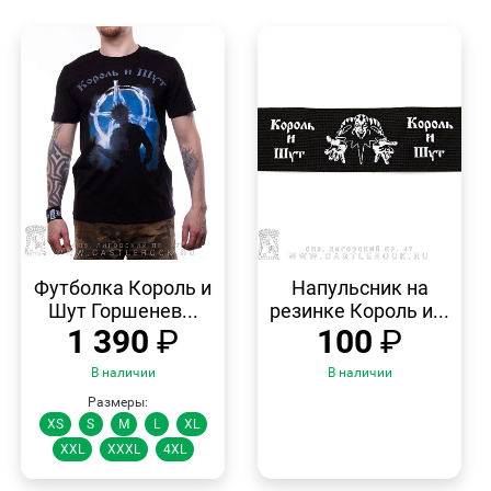
БЫСТРЫЙ
БЫСТРЫЙ
ПРОСМОТР
ПРОСМОТР
Футболка Король и
Напульсник на
Шут Горшенев...
резинке Король и...
1 390
₽
100
₽
В наличии
В наличии
Размеры:
XS
S
M
L
XL
XXL
XXXL
4XL