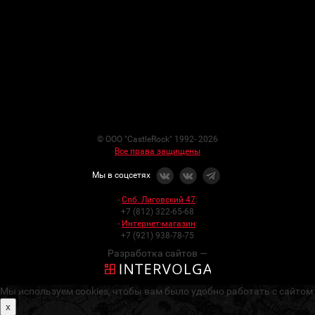
© ООО "CastleRock" 1992- 2026
Все права защищены
Мы в соцсетях
-
Спб. Лиговский 47
:
+7 (812) 322-65-68
-
Интернет-магазин
:
+7 (921) 938-78-75
Разработка сайтов —
Мы используем cookies, чтобы вам было удобно работать с сайтом
x