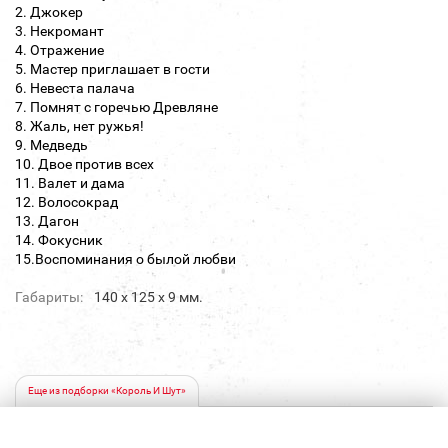
2. Джокер
3. Некромант
4. Отражение
5. Мастер приглашает в гости
6. Невеста палача
7. Помнят с горечью Древляне
8. Жаль, нет ружья!
9. Медведь
10. Двое против всех
11. Валет и дама
12. Волосокрад
13. Дагон
14. Фокусник
15.Воспоминания о былой любви
Габариты:
140 х 125 х 9 мм.
Еще из подборки «Король И Шут»