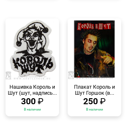
БЫСТРЫЙ
БЫСТРЫЙ
ПРОСМОТР
ПРОСМОТР
Нашивка Король и
Плакат Король и
Шут (шут, надпись...
Шут Горшок (в...
300
₽
250
₽
В наличии
В наличии