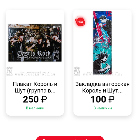
БЫСТРЫЙ
БЫСТРЫЙ
ПРОСМОТР
ПРОСМОТР
Плакат Король и
Закладка авторская
Шут (группа в...
Король и Шут...
250
₽
100
₽
В наличии
В наличии