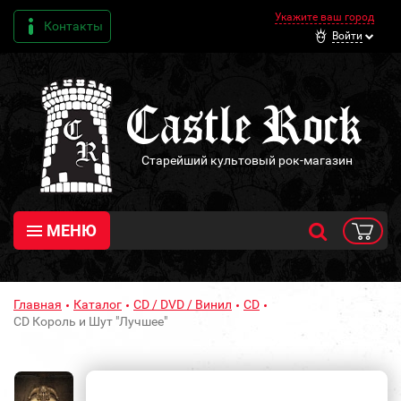
Укажите ваш город
Контакты
Войти
Старейший культовый рок-магазин
МЕНЮ
Главная
Каталог
CD / DVD / Винил
CD
CD Король и Шут "Лучшее"