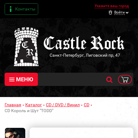
Укажите ваш город
Контакты
Войти
Санкт-Петербург, Лиговский пр, 47
МЕНЮ
Главная
Каталог
CD / DVD / Винил
CD
CD Король и Шут "TODD"