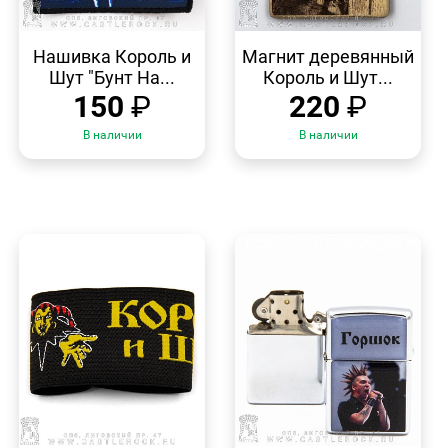
БЫСТРЫЙ
БЫСТРЫЙ
ПРОСМОТР
ПРОСМОТР
Нашивка Король и
Магнит деревянный
Шут "Бунт На...
Король и Шут...
150
₽
220
₽
В наличии
В наличии