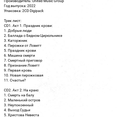
Производитель: United Music Group
Год выпуска: 2022
Упаковка: 2CD Digipack
Трек лист:
CD1. Акт 1. Праздник крови:
1. Добрые люди
2. Баллада о Бедном Цирюльнике
3. Каторжник
4. Пирожки от Ловетт
5. Праздник крови
6. Машина смерти
7. Смертный приговор
8. Признание Ловетт
9. Первая кровь
10. Новая пирожковая
11. Счастье?
CD2. Акт 2. На краю:
1. Смерть на балу
2. Маленький остров
3. Неупокоенный
4. Выход Судьи
5. Христова Невеста