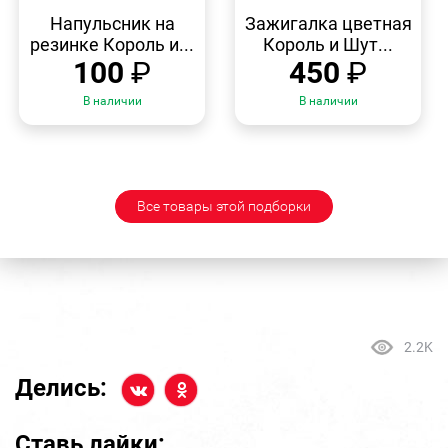
БЫСТРЫЙ
БЫСТРЫЙ
ПРОСМОТР
ПРОСМОТР
Напульсник на
Зажигалка цветная
резинке Король и...
Король и Шут...
100
₽
450
₽
В наличии
В наличии
Все товары этой подборки
2.2K
Делись:
Ставь лайки: