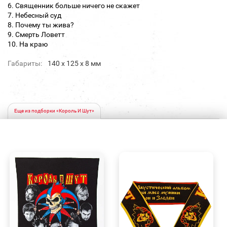
6. Священник больше ничего не скажет
7. Небесный суд
8. Почему ты жива?
9. Смерть Ловетт
10. На краю
Габариты:
140 х 125 х 8 мм
Еще из подборки «Король И Шут»