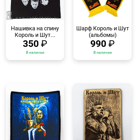
БЫСТРЫЙ
БЫСТРЫЙ
ПРОСМОТР
ПРОСМОТР
Нашивка на спину
Шарф Король и Шут
Король и Шут...
(альбомы)
350
₽
990
₽
В наличии
В наличии