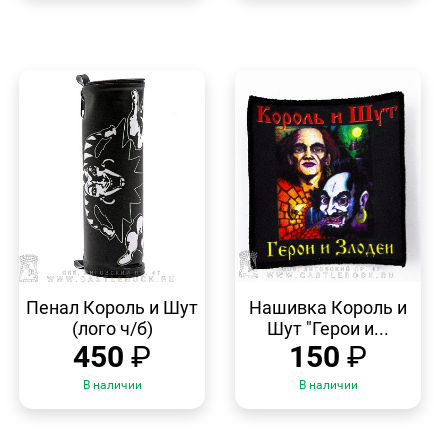
БЫСТРЫЙ
БЫСТРЫЙ
ПРОСМОТР
ПРОСМОТР
Пенал Король и Шут
Нашивка Король и
(лого ч/б)
Шут "Герои и...
450
₽
150
₽
В наличии
В наличии