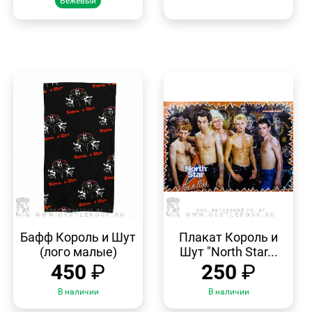
Бежевый
БЫСТРЫЙ
БЫСТРЫЙ
ПРОСМОТР
ПРОСМОТР
Бафф Король и Шут
Плакат Король и
(лого малые)
Шут "North Star...
450
₽
250
₽
В наличии
В наличии