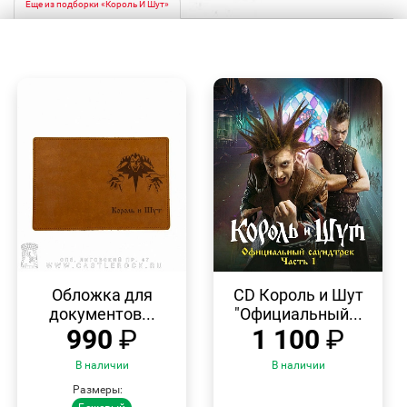
Еще из подборки «Король И Шут»
БЫСТРЫЙ
БЫСТРЫЙ
ПРОСМОТР
ПРОСМОТР
Обложка для
CD Король и Шут
документов...
"Официальный...
990
₽
1 100
₽
В наличии
В наличии
Размеры: