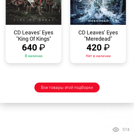
БЫСТРЫЙ
БЫСТРЫЙ
ПРОСМОТР
ПРОСМОТР
CD Leaves’ Eyes
CD Leaves’ Eyes
"King Of Kings"
"Meredead"
640
₽
420
₽
В наличии
Нет в наличии
Все товары этой подборки
574