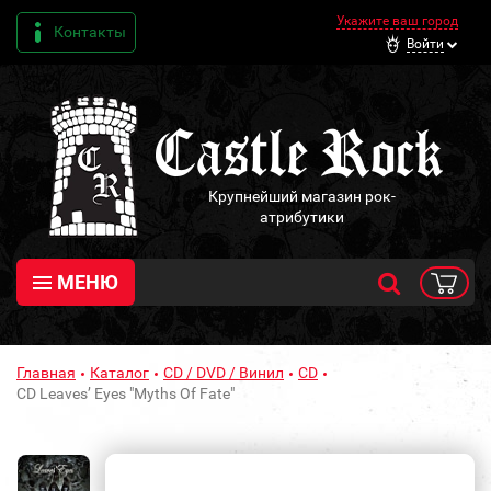
Укажите ваш город
Контакты
Войти
Крупнейший магазин рок-
атрибутики
МЕНЮ
Главная
Каталог
CD / DVD / Винил
CD
CD Leaves’ Eyes "Myths Of Fate"