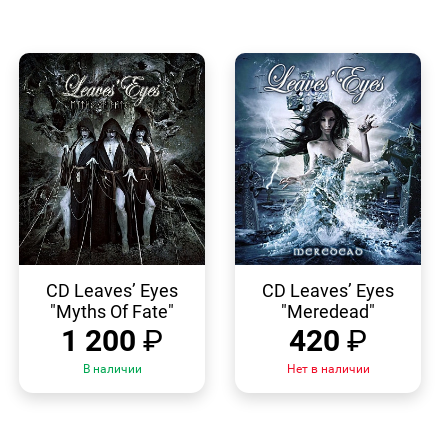
БЫСТРЫЙ
БЫСТРЫЙ
ПРОСМОТР
ПРОСМОТР
CD Leaves’ Eyes
CD Leaves’ Eyes
"Myths Of Fate"
"Meredead"
1 200
₽
420
₽
В наличии
Нет в наличии