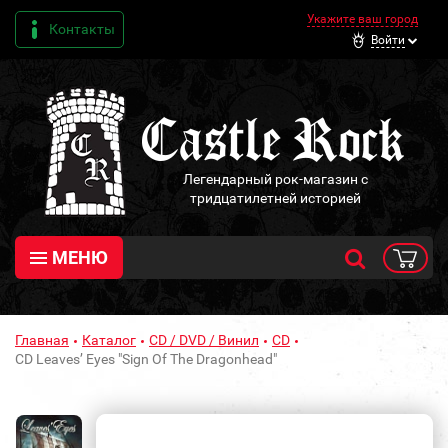
Укажите ваш город
Контакты
Войти
Легендарный рок-магазин с
тридцатилетней историей
МЕНЮ
Главная
Каталог
CD / DVD / Винил
CD
CD Leaves’ Eyes "Sign Of The Dragonhead"