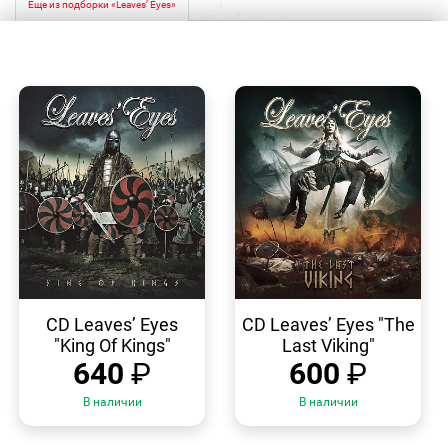
Еще из подборки «Leaves’ Eyes»
БЫСТРЫЙ
БЫСТРЫЙ
ПРОСМОТР
ПРОСМОТР
CD Leaves’ Eyes
CD Leaves’ Eyes "The
"King Of Kings"
Last Viking"
640
₽
600
₽
В наличии
В наличии