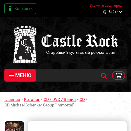
Укажите ваш город
Контакты
Войти
Старейший культовый рок-магазин
МЕНЮ
Главная
Каталог
CD / DVD / Винил
CD
CD Michael Schenker Group "Immortal"