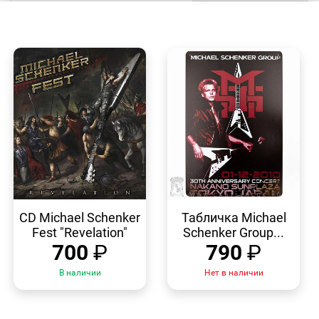
БЫСТРЫЙ
БЫСТРЫЙ
ПРОСМОТР
ПРОСМОТР
CD Michael Schenker
Табличка Michael
Fest "Revelation"
Schenker Group...
700
₽
790
₽
В наличии
Нет в наличии