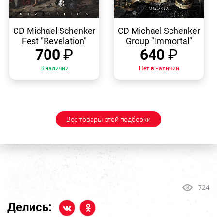
БЫСТРЫЙ
БЫСТРЫЙ
ПРОСМОТР
ПРОСМОТР
CD Michael Schenker
CD Michael Schenker
Fest "Revelation"
Group "Immortal"
700
₽
640
₽
В наличии
Нет в наличии
Все товары этой подборки
724
Делись: