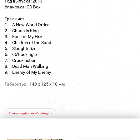
Год выпуска: 2013
Упаковка: CD Box
Трек лист:
1. A New World Order
2. Chaos Is King
3. Fuel for My Fire
4. Children of the Sand
5. Slaughterize
6. 66’Fucking’6
7. Cruci-Fiction
8. Dead Man Walking
9. Enemy of My Enemy
Габариты:
140 х 125 х 10 мм
Еще из подборки «Onslaught»