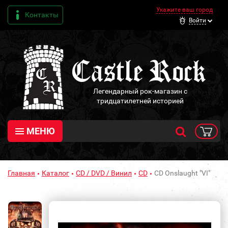
Укажите ваш город
Контакты
Войти
Легендарный рок-магазин с
тридцатилетней историей
МЕНЮ
Главная
Каталог
CD / DVD / Винил
CD
CD Onslaught "VI"