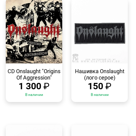
БЫСТРЫЙ
БЫСТРЫЙ
ПРОСМОТР
ПРОСМОТР
CD Onslaught "Origins
Нашивка Onslaught
Of Aggression"
(лого серое)
1 300
₽
150
₽
В наличии
В наличии