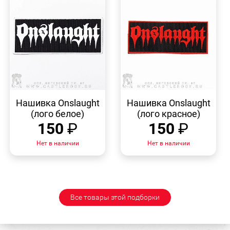
БЫСТРЫЙ
БЫСТРЫЙ
ПРОСМОТР
ПРОСМОТР
Нашивка Onslaught
Нашивка Onslaught
(лого белое)
(лого красное)
150
₽
150
₽
Нет в наличии
Нет в наличии
Все товары этой подборки