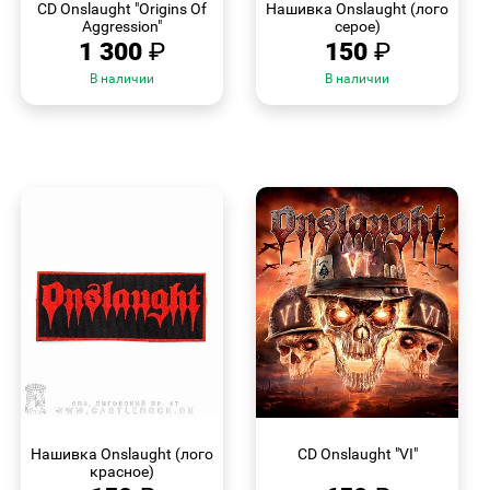
CD Onslaught "Origins Of
Нашивка Onslaught (лого
Aggression"
серое)
1 300
₽
150
₽
В наличии
В наличии
БЫСТРЫЙ
БЫСТРЫЙ
ПРОСМОТР
ПРОСМОТР
Нашивка Onslaught (лого
CD Onslaught "VI"
красное)