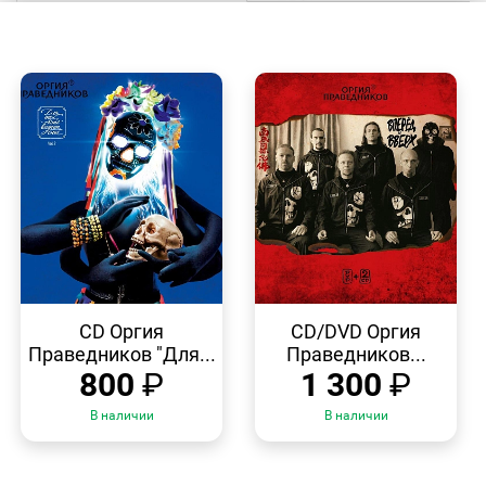
БЫСТРЫЙ
БЫСТРЫЙ
ПРОСМОТР
ПРОСМОТР
CD Оргия
CD/DVD Оргия
Праведников "Для...
Праведников...
800
₽
1 300
₽
В наличии
В наличии