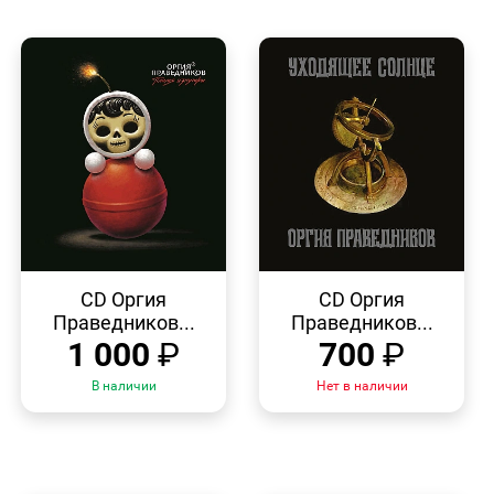
БЫСТРЫЙ
БЫСТРЫЙ
ПРОСМОТР
ПРОСМОТР
CD Оргия
CD Оргия
Праведников...
Праведников...
1 000
₽
700
₽
В наличии
Нет в наличии