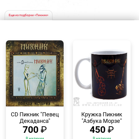
Еще из подборки «Пикник»
БЫСТРЫЙ
БЫСТРЫЙ
ПРОСМОТР
ПРОСМОТР
CD Пикник "Певец
Кружка Пикник
Декаданса"
"Азбука Морзе"
700
₽
450
₽
В наличии
В наличии