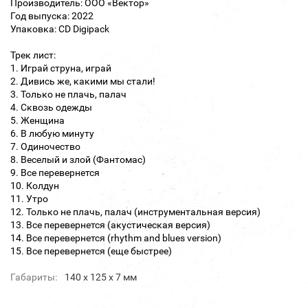
Производитель: ООО «Вектор»
Год выпуска: 2022
Упаковка: CD Digipack
Трек лист:
1. Играй струна, играй
2. Дивись же, какими мы стали!
3. Только не плачь, палач
4. Сквозь одежды
5. Женщина
6. В любую минуту
7. Одиночество
8. Веселый и злой (Фантомас)
9. Все перевернется
10. Колдун
11. Утро
12. Только не плачь, палач (инструментальная версия)
13. Все перевернется (акустическая версия)
14. Все перевернется (rhythm and blues version)
15. Все перевернется (еще быстрее)
Габариты:
140 х 125 х 7 мм