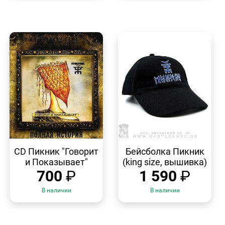
БЫСТРЫЙ
БЫСТРЫЙ
ПРОСМОТР
ПРОСМОТР
CD Пикник "Говорит
Бейсболка Пикник
и Показывает"
(king size, вышивка)
700
₽
1 590
₽
В наличии
В наличии