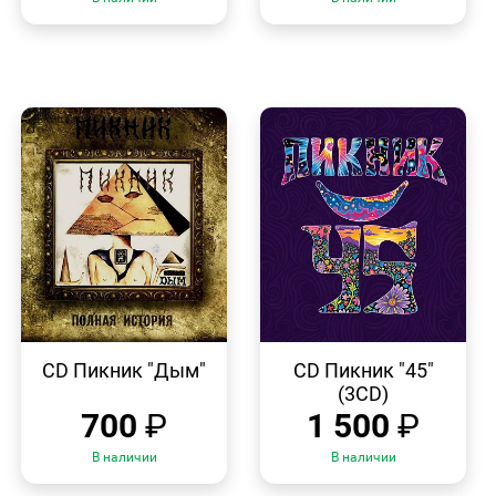
БЫСТРЫЙ
БЫСТРЫЙ
ПРОСМОТР
ПРОСМОТР
CD Пикник "Дым"
CD Пикник "45"
(3CD)
700
₽
1 500
₽
В наличии
В наличии