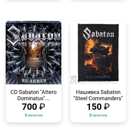
БЫСТРЫЙ
БЫСТРЫЙ
ПРОСМОТР
ПРОСМОТР
CD Sabaton "Attero
Нашивка Sabaton
Dominatus"...
"Steel Commanders"
700
₽
150
₽
В наличии
В наличии