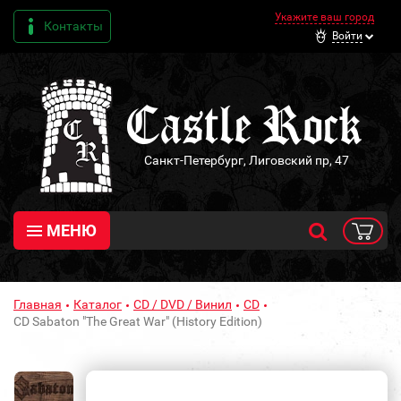
Укажите ваш город
Контакты
Войти
Санкт-Петербург, Лиговский пр, 47
МЕНЮ
Главная
Каталог
CD / DVD / Винил
CD
CD Sabaton "The Great War" (History Edition)