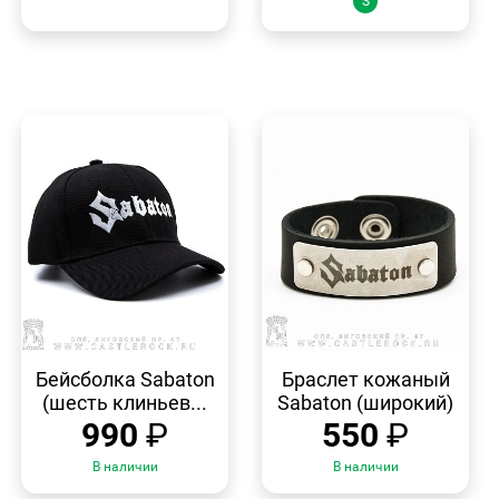
S
БЫСТРЫЙ
БЫСТРЫЙ
ПРОСМОТР
ПРОСМОТР
Бейсболка Sabaton
Браслет кожаный
(шесть клиньев...
Sabaton (широкий)
990
₽
550
₽
В наличии
В наличии