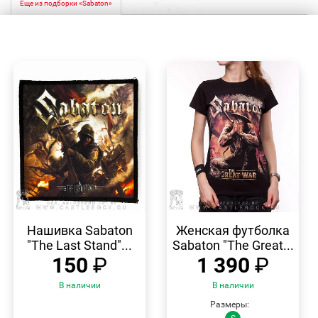
Еще из подборки «Sabaton»
БЫСТРЫЙ
БЫСТРЫЙ
ПРОСМОТР
ПРОСМОТР
Нашивка Sabaton
Женская футболка
"The Last Stand"...
Sabaton "The Great...
150
₽
1 390
₽
В наличии
В наличии
Размеры: