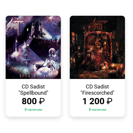
БЫСТРЫЙ
БЫСТРЫЙ
ПРОСМОТР
ПРОСМОТР
CD Sadist
CD Sadist
"Spellbound"
"Firescorched"
800
₽
1 200
₽
В наличии
В наличии