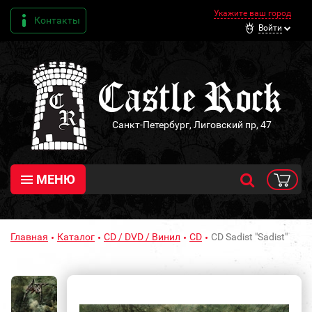
Укажите ваш город
Контакты
Войти
Санкт-Петербург, Лиговский пр, 47
МЕНЮ
Главная
Каталог
CD / DVD / Винил
CD
CD Sadist "Sadist"