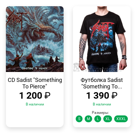
БЫСТРЫЙ
БЫСТРЫЙ
ПРОСМОТР
ПРОСМОТР
CD Sadist "Something
Футболка Sadist
To Pierce"
"Something To...
1 200
₽
1 390
₽
В наличии
В наличии
Размеры:
S
M
L
XL
XXXL