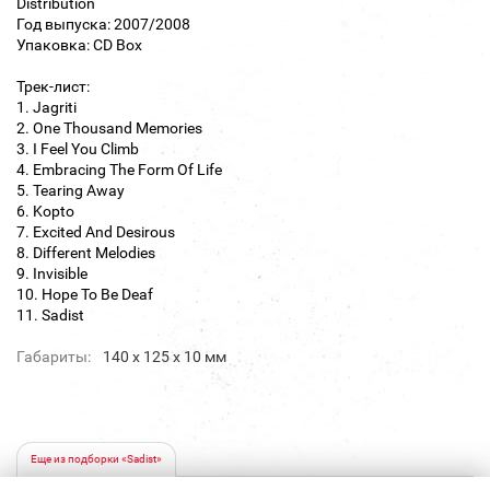
Distribution
Год выпуска: 2007/2008
Упаковка: CD Box
Трек-лист:
1. Jagriti
2. One Thousand Memories
3. I Feel You Climb
4. Embracing The Form Of Life
5. Tearing Away
6. Kopto
7. Excited And Desirous
8. Different Melodies
9. Invisible
10. Hope To Be Deaf
11. Sadist
Габариты:
140 х 125 х 10 мм
Еще из подборки «Sadist»