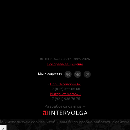
© ООО "CastleRock" 1992- 2026
Все права защищены
Мы в соцсетях
-
Спб. Лиговский 47
:
+7 (812) 322-65-68
-
Интернет-магазин
:
+7 (921) 938-78-75
Разработка сайтов —
Мы используем cookies, чтобы вам было удобно работать с сайтом
x