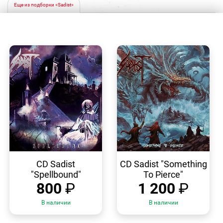
Еще из подборки «Sadist»
БЫСТРЫЙ
БЫСТРЫЙ
ПРОСМОТР
ПРОСМОТР
CD Sadist
CD Sadist "Something
"Spellbound"
To Pierce"
800
₽
1 200
₽
В наличии
В наличии