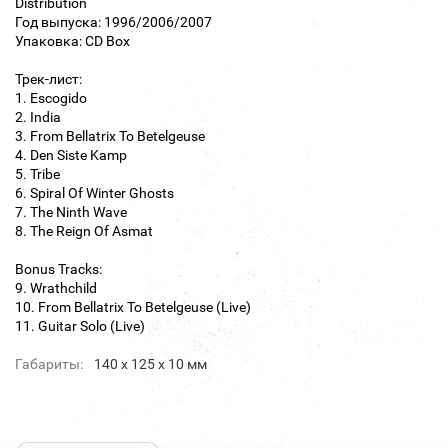
Distribution
Год выпуска: 1996/2006/2007
Упаковка: CD Box
Трек-лист:
1. Escogido
2. India
3. From Bellatrix To Betelgeuse
4. Den Siste Kamp
5. Tribe
6. Spiral Of Winter Ghosts
7. The Ninth Wave
8. The Reign Of Asmat
Bonus Tracks:
9. Wrathchild
10. From Bellatrix To Betelgeuse (Live)
11. Guitar Solo (Live)
Габариты:
140 х 125 х 10 мм