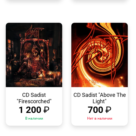
БЫСТРЫЙ
БЫСТРЫЙ
ПРОСМОТР
ПРОСМОТР
CD Sadist
CD Sadist "Above The
"Firescorched"
Light"
1 200
₽
700
₽
В наличии
Нет в наличии