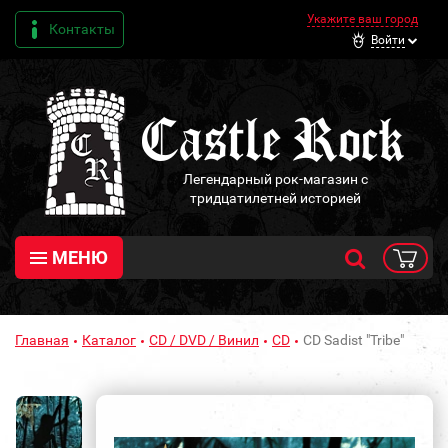
Укажите ваш город
Контакты
Войти
Легендарный рок-магазин с
тридцатилетней историей
МЕНЮ
Главная
Каталог
CD / DVD / Винил
CD
CD Sadist "Tribe"