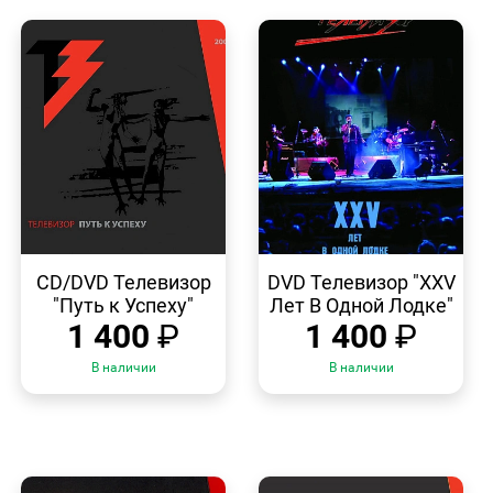
БЫСТРЫЙ
БЫСТРЫЙ
ПРОСМОТР
ПРОСМОТР
CD/DVD Телевизор
DVD Телевизор "ХХV
"Путь к Успеху"
Лет В Одной Лодке"
1 400
₽
1 400
₽
В наличии
В наличии