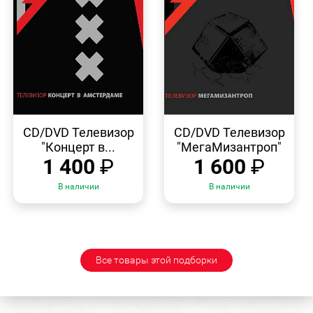
БЫСТРЫЙ
БЫСТРЫЙ
ПРОСМОТР
ПРОСМОТР
CD/DVD Телевизор
CD/DVD Телевизор
"Концерт в...
"МегаМизантроп"
1 400
₽
1 600
₽
В наличии
В наличии
Все товары этой подборки