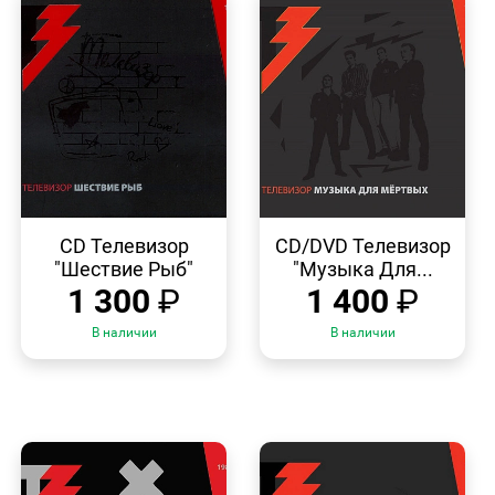
БЫСТРЫЙ
БЫСТРЫЙ
ПРОСМОТР
ПРОСМОТР
CD Телевизор
CD/DVD Телевизор
"Шествие Рыб"
"Музыка Для...
1 300
₽
1 400
₽
В наличии
В наличии