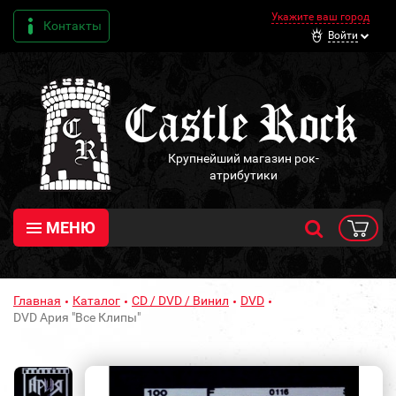
Укажите ваш город
Контакты
Войти
Крупнейший магазин рок-
атрибутики
МЕНЮ
Главная
Каталог
CD / DVD / Винил
DVD
DVD Ария "Все Клипы"