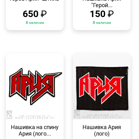
"Герой...
650
₽
150
₽
В наличии
В наличии
БЫСТРЫЙ
БЫСТРЫЙ
ПРОСМОТР
ПРОСМОТР
Нашивка на спину
Нашивка Ария
Ария (лого...
(лого)