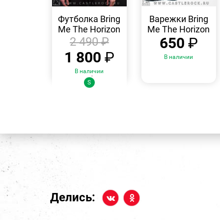
БЫСТРЫЙ
БЫСТРЫЙ
ПРОСМОТР
ПРОСМОТР
Футболка Bring
Варежки Bring
Me The Horizon
Me The Horizon
650
₽
2 490
₽
1 800
₽
В наличии
В наличии
Размеры:
S
Делись: