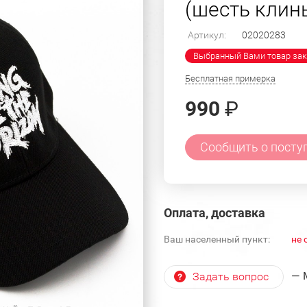
(шесть клин
Артикул:
02020283
Выбранный Вами товар зак
Бесплатная примерка
990
₽
Сообщить о посту
Оплата, доставка
Ваш населенный пункт:
не 
— 
Задать вопрос