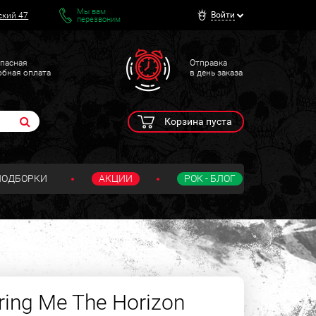
Мы вам
Войти
ский 47
перезвоним
пасная
Отправка
обная оплата
в день заказа
Корзина пуста
ПОДБОРКИ
АКЦИИ
РОК - БЛОГ
ing Me The Horizon