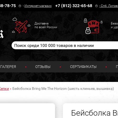
38-78-75
+7 (812) 322-65-68
-
Интернет-магазин
-
Спб. Лигов
Доставка
Безо
по всей России
и уд
ГАЛЕРЕЯ
ОТЗЫВЫ
СЕРТИФИКАТЫ
Кепки
Бейсболка Bring Me The Horizon (шесть клиньев, вышивка)
Бейсболка Br