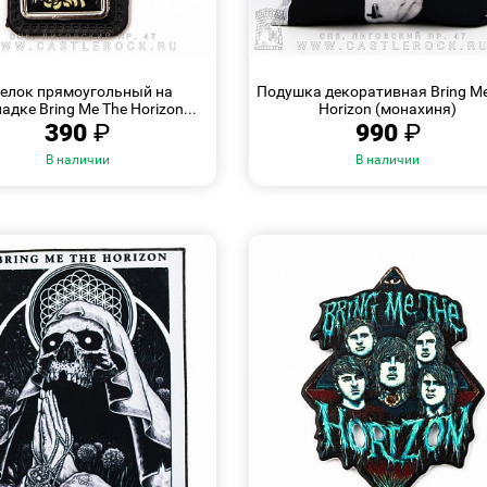
БЫСТРЫЙ
БЫСТРЫЙ
ПРОСМОТР
ПРОСМОТР
елок прямоугольный на
Подушка декоративная Bring M
адке Bring Me The Horizon...
Horizon (монахиня)
390
₽
990
₽
В наличии
В наличии