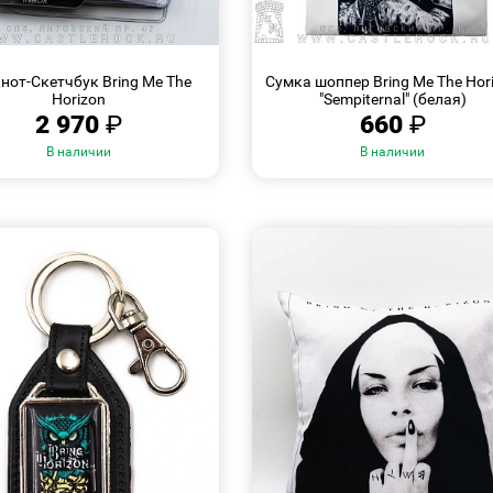
БЫСТРЫЙ
БЫСТРЫЙ
ПРОСМОТР
ПРОСМОТР
нот-Скетчбук Bring Me The
Сумка шоппер Bring Me The Hor
Horizon
"Sempiternal" (белая)
2 970
₽
660
₽
В наличии
В наличии