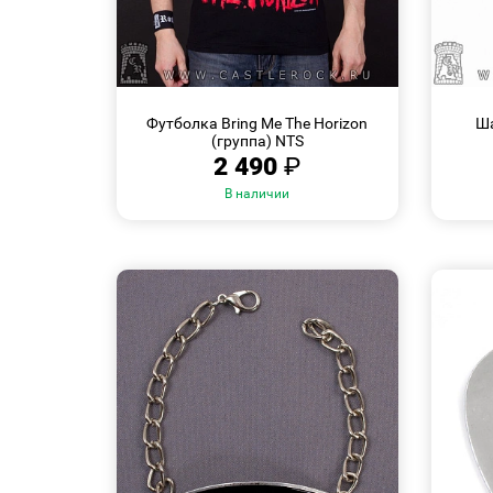
БЫСТРЫЙ
Размеры:
ПРОСМОТР
Футболка Bring Me The Horizon
Ша
S
(группа) NTS
2 490
₽
В наличии