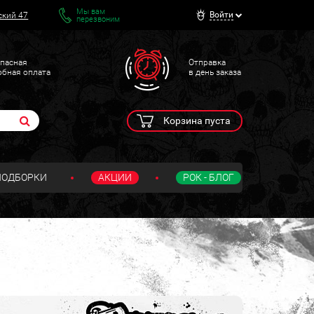
Мы вам
Войти
ский 47
перезвоним
пасная
Отправка
обная оплата
в день заказа
Корзина пуста
ПОДБОРКИ
АКЦИИ
РОК - БЛОГ