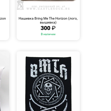
БЫСТРЫЙ
ПРОСМОТР
izon
Нашивка Bring Me The Horizon (лого,
вышивка)
300
₽
В наличии