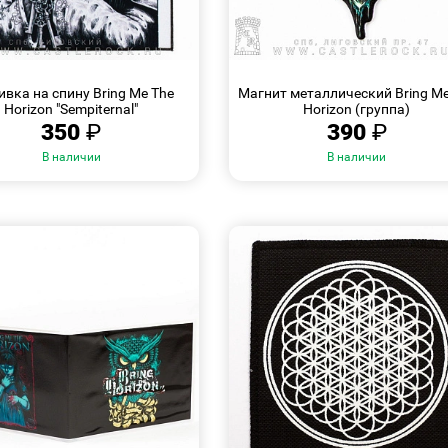
БЫСТРЫЙ
БЫСТРЫЙ
ПРОСМОТР
ПРОСМОТР
вка на спину Bring Me The
Магнит металлический Bring Me
Horizon "Sempiternal"
Horizon (группа)
350
₽
390
₽
В наличии
В наличии