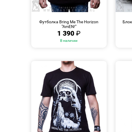
БЫСТРЫЙ
Размеры:
ПРОСМОТР
Футболка Bring Me The Horizon
Блок
M
L
XL
XXL
4XL
"AmEN!"
1 390
₽
В наличии