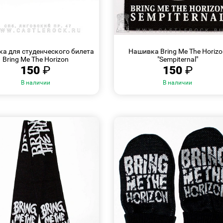
БЫСТРЫЙ
БЫСТРЫЙ
ПРОСМОТР
ПРОСМОТР
а для студенческого билета
Нашивка Bring Me The Horiz
Bring Me The Horizon
"Sempiternal"
150
₽
150
₽
В наличии
В наличии