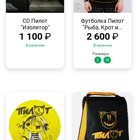
БЫСТРЫЙ
БЫСТРЫЙ
ПРОСМОТР
ПРОСМОТР
CD Пилот
Футболка Пилот
"Изолятор"
"Рыба, Крот и...
1 100
₽
2 600
₽
В наличии
В наличии
Размеры:
S
M