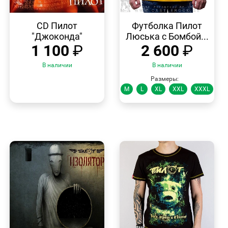
БЫСТРЫЙ
БЫСТРЫЙ
ПРОСМОТР
ПРОСМОТР
CD Пилот
Футболка Пилот
"Джоконда"
Люська с Бомбой...
1 100
₽
2 600
₽
В наличии
В наличии
Размеры:
M
L
XL
XXL
XXXL