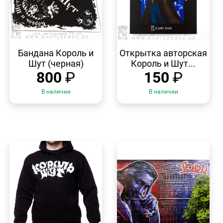
БЫСТРЫЙ
БЫСТРЫЙ
ПРОСМОТР
ПРОСМОТР
Бандана Король и
Открытка авторская
Шут (черная)
Король и Шут...
800
₽
150
₽
В наличии
В наличии