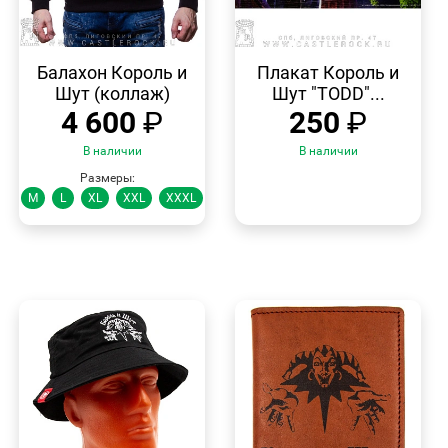
БЫСТРЫЙ
БЫСТРЫЙ
ПРОСМОТР
ПРОСМОТР
Балахон Король и
Плакат Король и
Шут (коллаж)
Шут "TODD"...
4 600
₽
250
₽
В наличии
В наличии
Размеры:
M
L
XL
XXL
XXXL