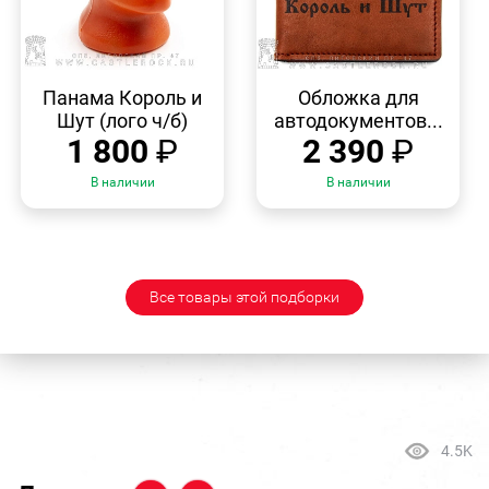
БЫСТРЫЙ
БЫСТРЫЙ
ПРОСМОТР
ПРОСМОТР
Панама Король и
Обложка для
Шут (лого ч/б)
автодокументов...
1 800
₽
2 390
₽
В наличии
В наличии
Все товары этой подборки
4.5K