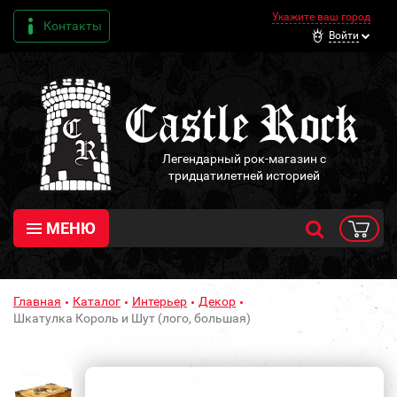
Укажите ваш город
Контакты
Войти
Легендарный рок-магазин с
тридцатилетней историей
МЕНЮ
Главная
Каталог
Интерьер
Декор
Шкатулка Король и Шут (лого, большая)