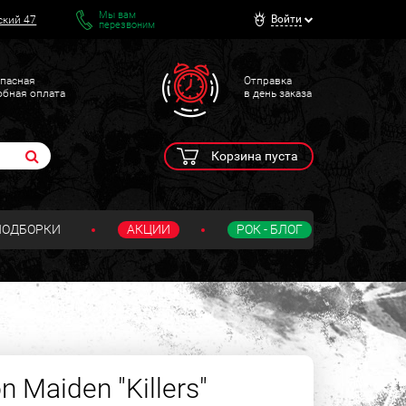
Мы вам
Войти
ский 47
перезвоним
пасная
Отправка
обная оплата
в день заказа
Корзина пуста
ПОДБОРКИ
АКЦИИ
РОК - БЛОГ
n Maiden "Killers"