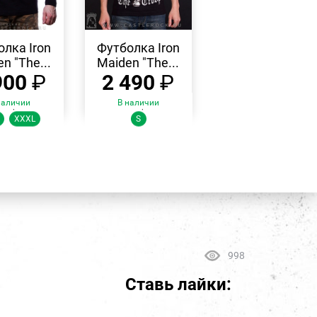
БЫСТРЫЙ
БЫСТРЫЙ
ПРОСМОТР
ПРОСМОТР
олка Iron
Футболка Iron
n "The...
Maiden "The...
900
₽
2 490
₽
наличии
В наличии
змеры:
Размеры:
XXXL
S
998
Ставь лайки: