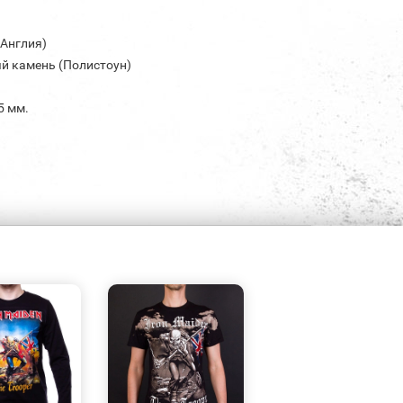
(Англия)
й камень (Полистоун)
5 мм.