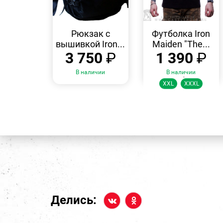
БЫСТРЫЙ
БЫСТРЫЙ
ПРОСМОТР
ПРОСМОТР
Рюкзак с
Футболка Iron
вышивкой Iron...
Maiden "The...
3 750
₽
1 390
₽
В наличии
В наличии
Размеры:
XXL
XXXL
Делись: