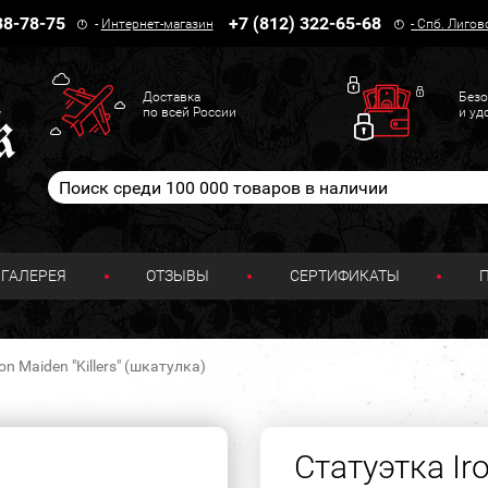
38-78-75
+7 (812) 322-65-68
-
Интернет-магазин
-
Спб. Лигов
Доставка
Безо
по всей России
и уд
ГАЛЕРЕЯ
ОТЗЫВЫ
СЕРТИФИКАТЫ
on Maiden "Killers" (шкатулка)
Статуэтка Iro