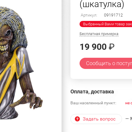
(шкатулка)
Артикул:
09191712
Выбранный Вами товар зак
Бесплатная примерка
19 900
₽
Сообщить о посту
Оплата, доставка
Ваш населенный пункт:
не 
— 
Задать вопрос