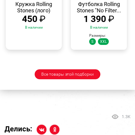
ПРОСМОТР
ПРОСМОТР
Кружка Rolling
Футболка Rolling
Stones (лого)
Stones "No Filter...
450
₽
1 390
₽
В наличии
В наличии
Размеры:
S
XXL
Все товары этой подборки
1.3K
Делись: