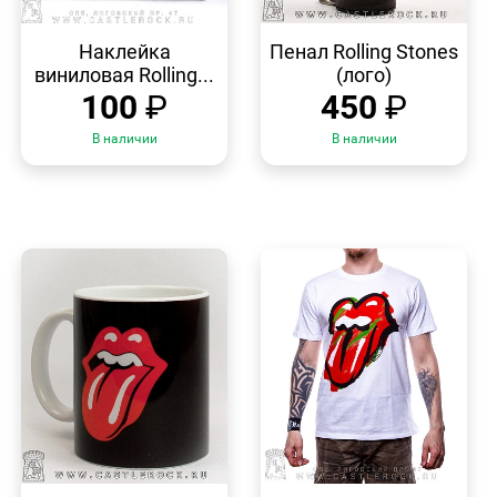
БЫСТРЫЙ
БЫСТРЫЙ
ПРОСМОТР
ПРОСМОТР
Наклейка
Пенал Rolling Stones
виниловая Rolling...
(лого)
100
₽
450
₽
В наличии
В наличии
БЫСТРЫЙ
БЫСТРЫЙ