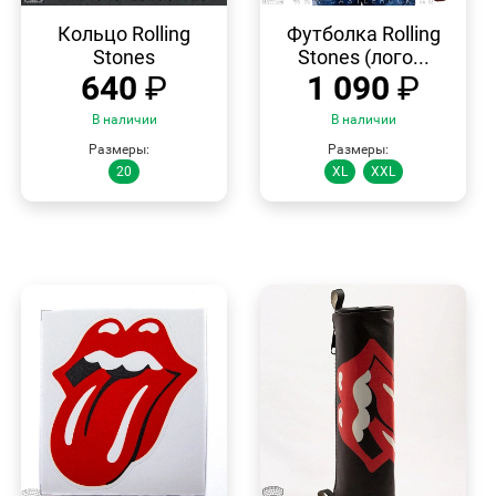
БЫСТРЫЙ
БЫСТРЫЙ
ПРОСМОТР
ПРОСМОТР
Кольцо Rolling
Футболка Rolling
Stones
Stones (лого...
640
₽
1 090
₽
В наличии
В наличии
Размеры:
Размеры:
20
XL
XXL