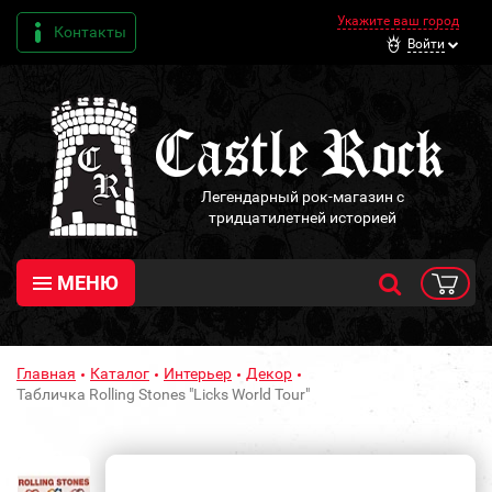
Укажите ваш город
Контакты
Войти
Легендарный рок-магазин с
тридцатилетней историей
МЕНЮ
Главная
Каталог
Интерьер
Декор
Табличка Rolling Stones "Licks World Tour"