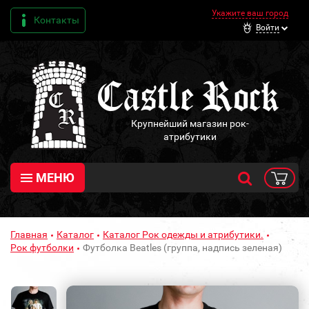
Укажите ваш город
Контакты
Войти
Крупнейший магазин рок-
атрибутики
МЕНЮ
Главная
Каталог
Каталог Рок одежды и атрибутики.
Рок футболки
Футболка Beatles (группа, надпись зеленая)