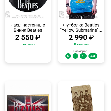
БЫСТРЫЙ
БЫСТРЫЙ
ПРОСМОТР
ПРОСМОТР
Часы настенные
Футболка Beatles
Винил Beatles
"Yellow Submarine"...
2 550
₽
2 990
₽
В наличии
В наличии
Размеры:
S
L
XL
XXL