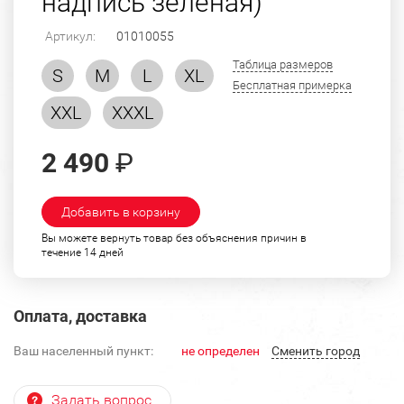
надпись зеленая)
Артикул:
01010055
Таблица размеров
S
M
L
XL
Бесплатная примерка
XXL
XXXL
2 490
₽
Добавить в корзину
Вы можете вернуть товар без объяснения причин в
течение 14 дней
Оплата, доставка
Ваш населенный пункт:
не определен
Cменить город
Задать вопрос