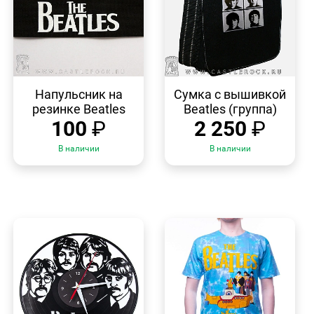
БЫСТРЫЙ
БЫСТРЫЙ
ПРОСМОТР
ПРОСМОТР
Напульсник на
Сумка с вышивкой
резинке Beatles
Beatles (группа)
100
₽
2 250
₽
В наличии
В наличии