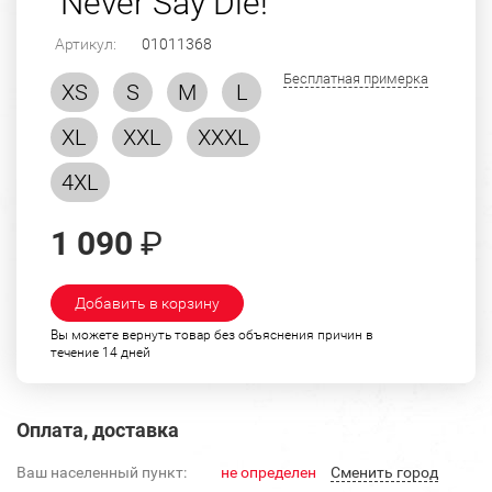
"Never Say Die!"
Артикул:
01011368
Бесплатная примерка
XS
S
M
L
XL
XXL
XXXL
4XL
1 090
₽
Добавить в корзину
Вы можете вернуть товар без объяснения причин в
течение 14 дней
Оплата, доставка
Ваш населенный пункт:
не определен
Cменить город