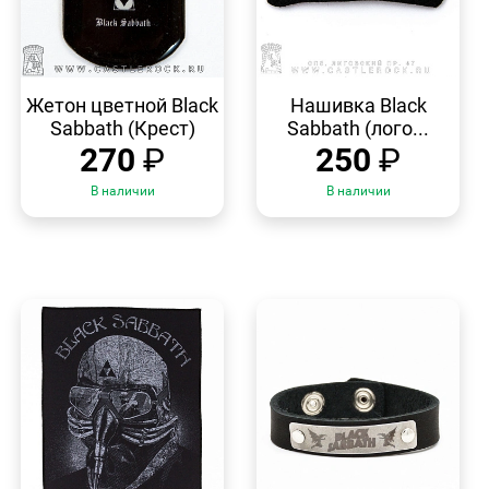
БЫСТРЫЙ
БЫСТРЫЙ
ПРОСМОТР
ПРОСМОТР
Жетон цветной Black
Нашивка Black
Sabbath (Крест)
Sabbath (лого...
270
₽
250
₽
В наличии
В наличии