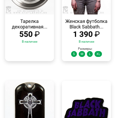
БЫСТРЫЙ
БЫСТРЫЙ
ПРОСМОТР
ПРОСМОТР
Тарелка
Женская футболка
декоративная...
Black Sabbath...
550
₽
1 390
₽
В наличии
В наличии
Размеры:
S
M
L
XL