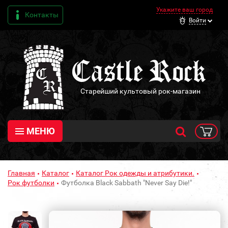
Укажите ваш город
Контакты
Войти
Старейший культовый рок-магазин
МЕНЮ
Главная
Каталог
Каталог Рок одежды и атрибутики.
Рок футболки
Футболка Black Sabbath "Never Say Die!"