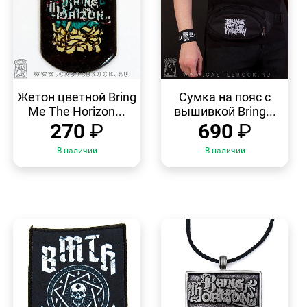
БЫСТРЫЙ
БЫСТРЫЙ
ПРОСМОТР
ПРОСМОТР
Жетон цветной Bring
Сумка на пояс с
Me The Horizon...
вышивкой Bring...
270
₽
690
₽
В наличии
В наличии