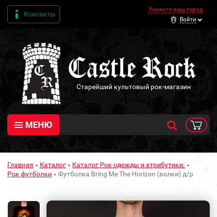
Укажите ваш город
Контакты
Войти
Старейший культовый рок-магазин
МЕНЮ
Главная
Каталог
Каталог Рок одежды и атрибутики.
Рок футболки
Футболка Bring Me The Horizon (волки) д/р