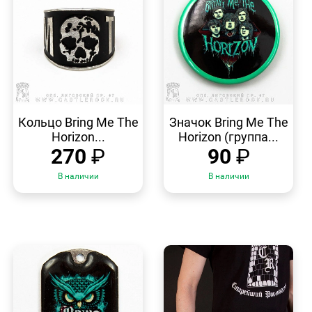
БЫСТРЫЙ
БЫСТРЫЙ
ПРОСМОТР
ПРОСМОТР
Кольцо Bring Me The
Значок Bring Me The
Horizon...
Horizon (группа...
270
₽
90
₽
В наличии
В наличии