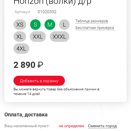
Horizon (волки) д/р
Артикул:
01020332
Таблица размеров
XS
S
M
L
Бесплатная примерка
XL
XXL
XXXL
4XL
2 890
₽
Добавить в корзину
Вы можете вернуть товар без объяснения причин в
течение 14 дней
Оплата, доставка
Ваш населенный пункт:
не определен
Cменить город