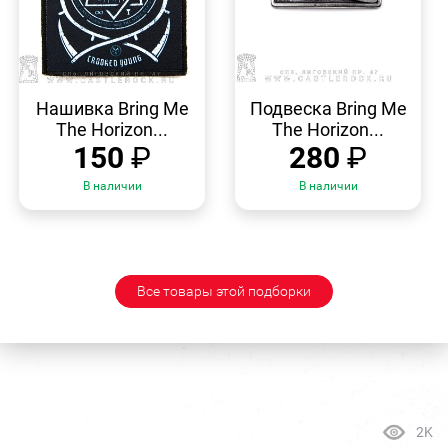
БЫСТРЫЙ
БЫСТРЫЙ
ПРОСМОТР
ПРОСМОТР
Нашивка Bring Me
Подвеска Bring Me
The Horizon...
The Horizon...
150
₽
280
₽
В наличии
В наличии
Все товары этой подборки
2K