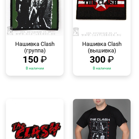
БЫСТРЫЙ
БЫСТРЫЙ
ПРОСМОТР
ПРОСМОТР
Нашивка Clash
Нашивка Clash
(группа)
(вышивка)
150
₽
300
₽
В наличии
В наличии