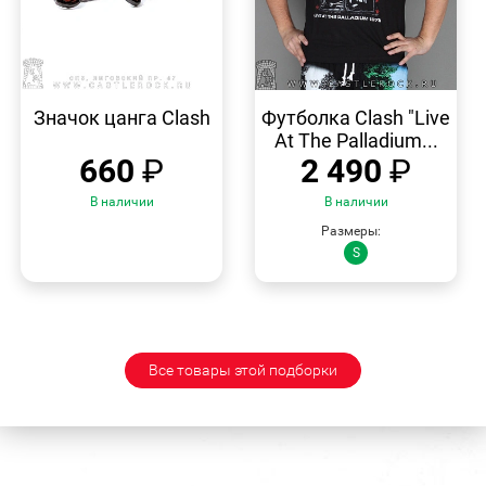
БЫСТРЫЙ
БЫСТРЫЙ
ПРОСМОТР
ПРОСМОТР
Значок цанга Clash
Футболка Clash "Live
At The Palladium...
660
₽
2 490
₽
В наличии
В наличии
Размеры:
S
Все товары этой подборки