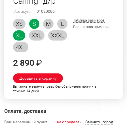
Calling" д/р
Артикул:
01020086
Таблица размеров
XS
S
M
L
Бесплатная примерка
XL
XXL
XXXL
4XL
2 890
₽
Добавить в корзину
Вы можете вернуть товар без объяснения причин в
течение 14 дней
Оплата, доставка
Ваш населенный пункт:
не определен
Cменить город