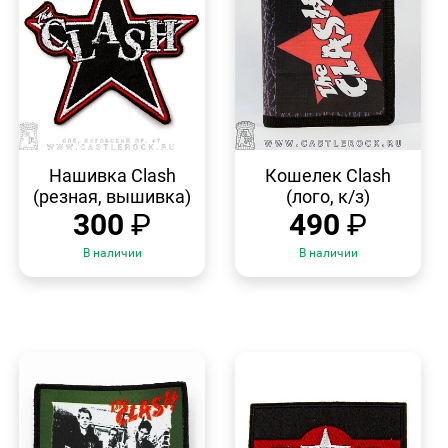
БЫСТРЫЙ
БЫСТРЫЙ
ПРОСМОТР
ПРОСМОТР
Нашивка Clash
Кошелек Clash
(резная, вышивка)
(лого, к/з)
300
₽
490
₽
В наличии
В наличии