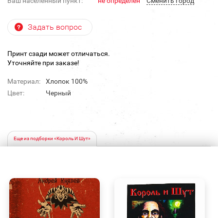
Ваш населенный пункт:
не определен
Cменить город
Задать вопрос
Принт сзади может отличаться.
Уточняйте при заказе!
Материал:
Хлопок 100%
Цвет:
Черный
Еще из подборки «Король И Шут»