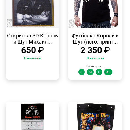
БЫСТРЫЙ
БЫСТРЫЙ
ПРОСМОТР
ПРОСМОТР
Открытка 3D Король
Футболка Король и
и Шут Михаил...
Шут (лого, принт...
650
₽
2 350
₽
В наличии
В наличии
Размеры:
S
M
L
XL