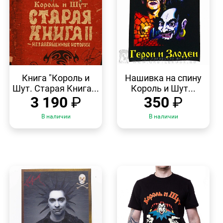
БЫСТРЫЙ
БЫСТРЫЙ
ПРОСМОТР
ПРОСМОТР
Книга "Король и
Нашивка на спину
Шут. Старая Книга...
Король и Шут...
3 190
₽
350
₽
В наличии
В наличии