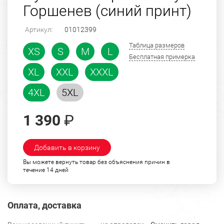
Горшенев (синий принт)
Артикул:
01012399
Таблица размеров
XS
S
M
L
Бесплатная примерка
XL
XXL
XXXL
4XL
5XL
1 390
₽
Добавить в корзину
Вы можете вернуть товар без объяснения причин в
течение 14 дней
Оплата, доставка