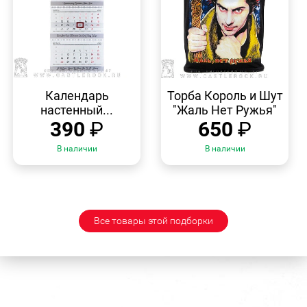
БЫСТРЫЙ
БЫСТРЫЙ
ПРОСМОТР
ПРОСМОТР
Календарь
Торба Король и Шут
настенный...
"Жаль Нет Ружья"
390
₽
650
₽
В наличии
В наличии
Все товары этой подборки