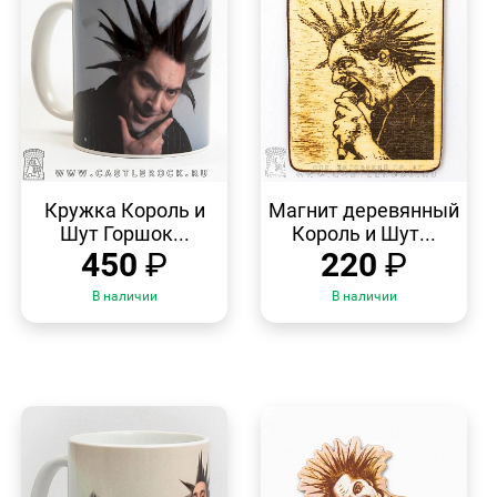
БЫСТРЫЙ
БЫСТРЫЙ
ПРОСМОТР
ПРОСМОТР
Кружка Король и
Магнит деревянный
Шут Горшок...
Король и Шут...
450
₽
220
₽
В наличии
В наличии