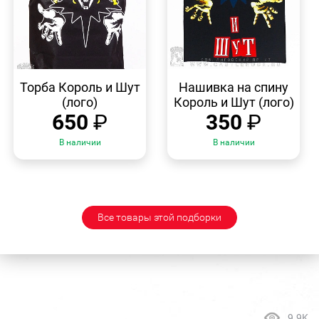
БЫСТРЫЙ
БЫСТРЫЙ
ПРОСМОТР
ПРОСМОТР
Торба Король и Шут
Нашивка на спину
(лого)
Король и Шут (лого)
650
₽
350
₽
В наличии
В наличии
Все товары этой подборки
9.9K