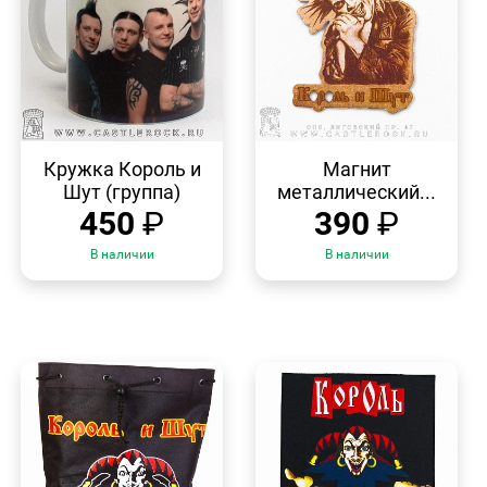
БЫСТРЫЙ
БЫСТРЫЙ
ПРОСМОТР
ПРОСМОТР
Кружка Король и
Магнит
Шут (группа)
металлический...
450
₽
390
₽
В наличии
В наличии