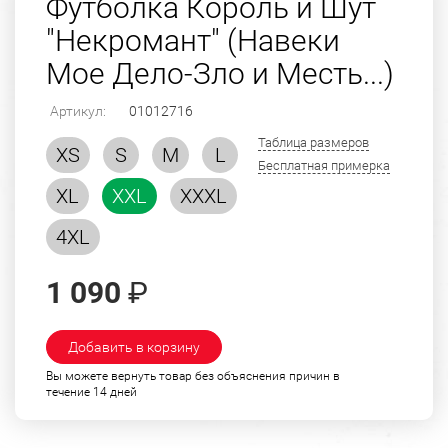
Футболка Король и Шут
"Некромант" (Навеки
Мое Дело-Зло и Месть...)
Артикул:
01012716
Таблица размеров
XS
S
M
L
Бесплатная примерка
XL
XXL
XXXL
4XL
1 090
₽
Добавить в корзину
Вы можете вернуть товар без объяснения причин в
течение 14 дней