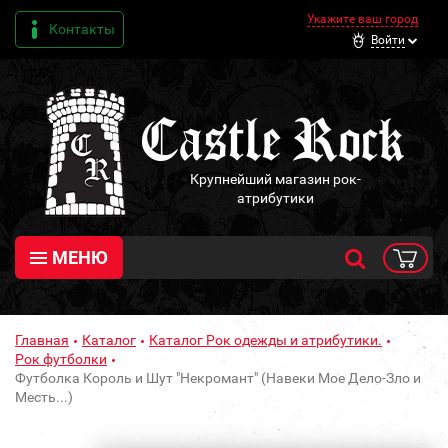
Укажите ваш город
Контакты
Войти
Крупнейший магазин рок-
атрибутики
МЕНЮ
Главная
Каталог
Каталог Рок одежды и атрибутики.
Рок футболки
Футболка Король и Шут "Некромант" (Навеки Мое Дело-Зло и
Месть...)