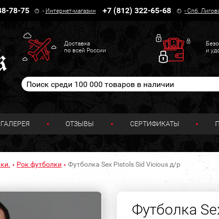
38-78-75
+7 (812) 322-65-68
-
Интернет-магазин
-
Спб. Лигов
Доставка
Безо
по всей России
и уд
ГАЛЕРЕЯ
ОТЗЫВЫ
СЕРТИФИКАТЫ
ки.
Рок футболки
Футболка Sex Pistols Sid Vicious д/р
Футболка Sex 