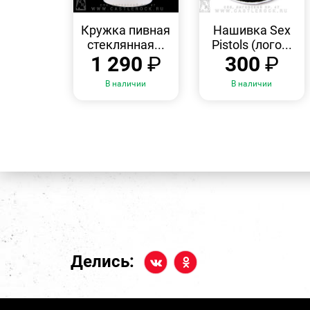
БЫСТРЫЙ
БЫСТРЫЙ
ПРОСМОТР
ПРОСМОТР
Кружка пивная
Нашивка Sex
стеклянная...
Pistols (лого...
1 290
₽
300
₽
В наличии
В наличии
Делись: