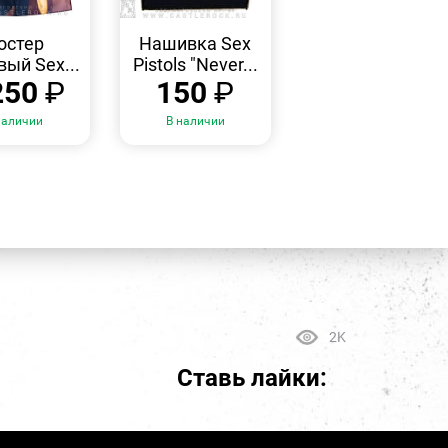
БЫСТРЫЙ
БЫСТРЫЙ
ПРОСМОТР
ПРОСМОТР
остер
Нашивка Sex
вый Sex...
Pistols "Never...
250
₽
150
₽
наличии
В наличии
2K
Ставь лайки: