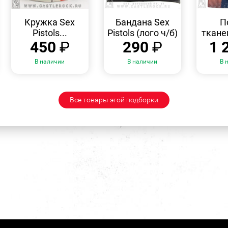
БЫСТРЫЙ
БЫСТРЫЙ
ПРОСМОТР
ПРОСМОТР
Кружка Sex
Бандана Sex
П
Pistols...
Pistols (лого ч/б)
ткане
450
₽
290
₽
1 
В наличии
В наличии
В 
Все товары этой подборки