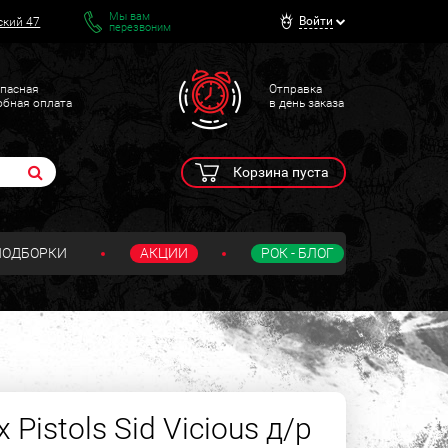
Мы вам
Войти
ский 47
перезвоним
пасная
Отправка
обная оплата
в день заказа
Корзина пуста
ПОДБОРКИ
АКЦИИ
РОК - БЛОГ
Pistols Sid Vicious д/р