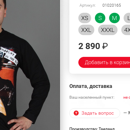
Артикул:
01020165
XS
S
M
XXL
XXXL
4
2 890
₽
Добавить в корзи
Оплата, доставка
Ваш населенный пункт:
не 
— 
Задать вопрос
Производство: Таиланд.