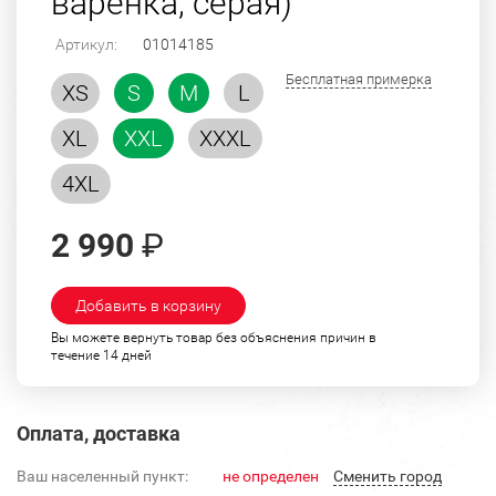
варенка, серая)
Артикул:
01014185
Бесплатная примерка
XS
S
M
L
XL
XXL
XXXL
4XL
2 990
₽
Добавить в корзину
Вы можете вернуть товар без объяснения причин в
течение 14 дней
Оплата, доставка
Ваш населенный пункт:
не определен
Cменить город