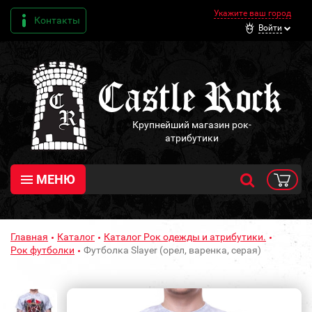
Укажите ваш город
Контакты
Войти
Крупнейший магазин рок-
атрибутики
МЕНЮ
Главная
Каталог
Каталог Рок одежды и атрибутики.
Рок футболки
Футболка Slayer (орел, варенка, серая)