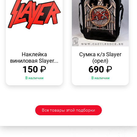
БЫСТРЫЙ
БЫСТРЫЙ
ПРОСМОТР
ПРОСМОТР
Наклейка
Сумка к/з Slayer
виниловая Slayer...
(орел)
150
₽
690
₽
В наличии
В наличии
Все товары этой подборки