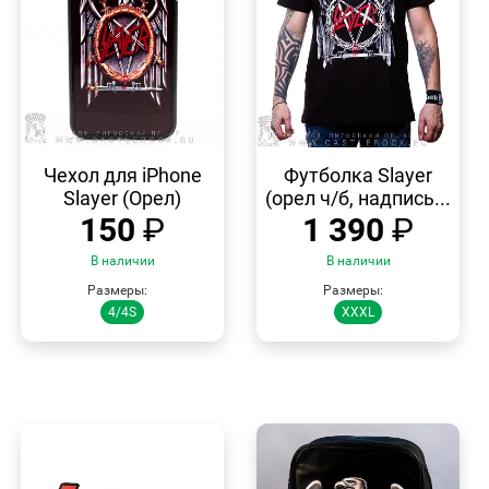
БЫСТРЫЙ
БЫСТРЫЙ
ПРОСМОТР
ПРОСМОТР
Чехол для iPhone
Футболка Slayer
Slayer (Орел)
(орел ч/б, надпись...
150
₽
1 390
₽
В наличии
В наличии
Размеры:
Размеры:
4/4S
XXXL