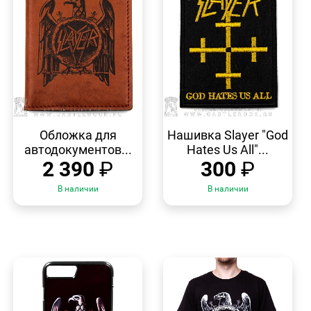
БЫСТРЫЙ
БЫСТРЫЙ
ПРОСМОТР
ПРОСМОТР
Обложка для
Нашивка Slayer "God
автодокументов...
Hates Us All"...
2 390
₽
300
₽
В наличии
В наличии