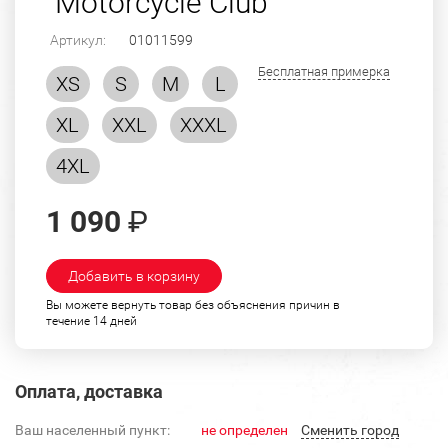
"Motorcycle Club"
Артикул:
01011599
Бесплатная примерка
XS
S
M
L
XL
XXL
XXXL
4XL
1 090
₽
Добавить в корзину
Вы можете вернуть товар без объяснения причин в
течение 14 дней
Оплата, доставка
Ваш населенный пункт:
не определен
Cменить город