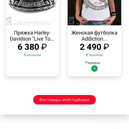
БЫСТРЫЙ
БЫСТРЫЙ
ПРОСМОТР
ПРОСМОТР
Пряжка Harley-
Женская футболка
Davidson "Live To...
Addiction...
6 380
₽
2 490
₽
В наличии
В наличии
Размеры:
S
Все товары этой подборки