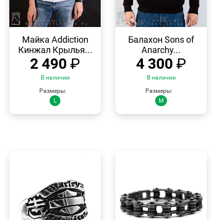
БЫСТРЫЙ
БЫСТРЫЙ
ПРОСМОТР
ПРОСМОТР
Майка Addiction
Балахон Sons of
Кинжал Крылья...
Anarchy...
2 490
₽
4 300
₽
В наличии
В наличии
Размеры:
Размеры:
L
M