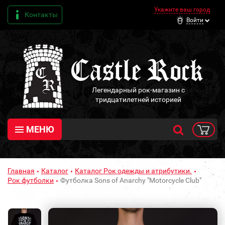
Укажите ваш город
Контакты
Войти
Легендарный рок-магазин с
тридцатилетней историей
МЕНЮ
Главная
Каталог
Каталог Рок одежды и атрибутики.
Рок футболки
Футболка Sons of Anarchy "Motorcycle Club"