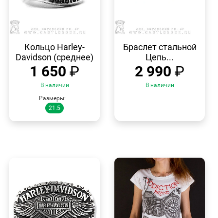
БЫСТРЫЙ
БЫСТРЫЙ
ПРОСМОТР
ПРОСМОТР
Кольцо Harley-
Браслет стальной
Davidson (среднее)
Цепь...
1 650
₽
2 990
₽
В наличии
В наличии
Размеры:
21.5