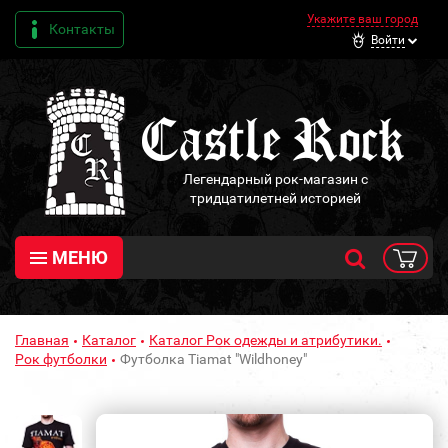
Укажите ваш город
Контакты
Войти
Легендарный рок-магазин с
тридцатилетней историей
МЕНЮ
Главная
Каталог
Каталог Рок одежды и атрибутики.
Рок футболки
Футболка Tiamat "Wildhoney"