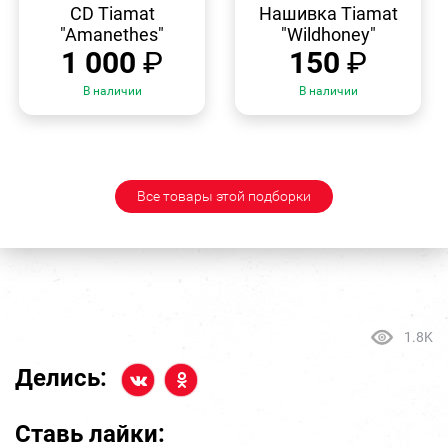
ПРОСМОТР
ПРОСМОТР
CD Tiamat
Нашивка Tiamat
"Amanethes"
"Wildhoney"
1 000
₽
150
₽
В наличии
В наличии
Все товары этой подборки
1.8K
Делись:
Ставь лайки: