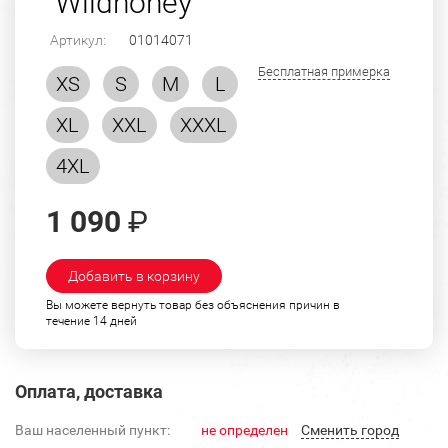
"Wildhoney"
Артикул:
01014071
Бесплатная примерка
XS
S
M
L
XL
XXL
XXXL
4XL
1 090
₽
Добавить в корзину
Вы можете вернуть товар без объяснения причин в
течение 14 дней
Оплата, доставка
Ваш населенный пункт:
не определен
Cменить город