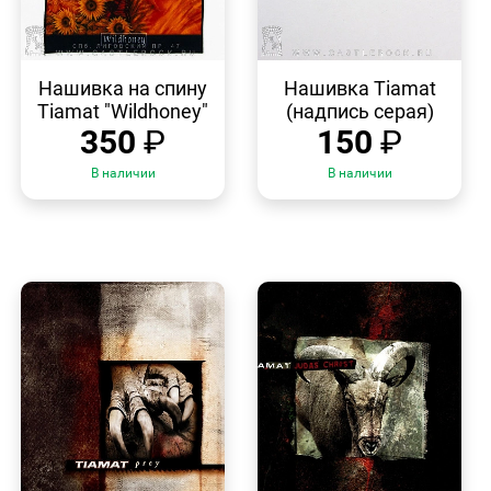
БЫСТРЫЙ
БЫСТРЫЙ
ПРОСМОТР
ПРОСМОТР
Нашивка на спину
Нашивка Tiamat
Tiamat "Wildhoney"
(надпись серая)
350
₽
150
₽
В наличии
В наличии