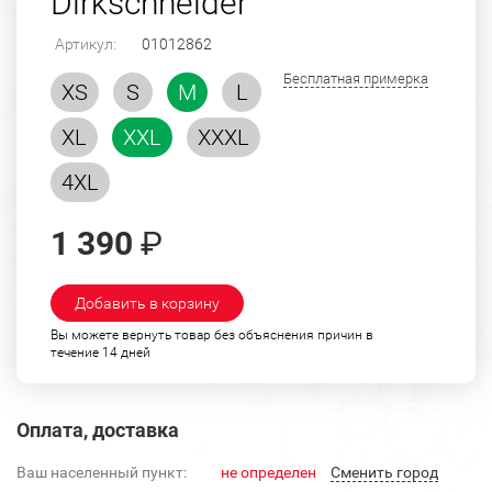
Dirkschneider
Артикул:
01012862
Бесплатная примерка
XS
S
M
L
XL
XXL
XXXL
4XL
1 390
₽
Добавить в корзину
Вы можете вернуть товар без объяснения причин в
течение 14 дней
Оплата, доставка
Ваш населенный пункт:
не определен
Cменить город