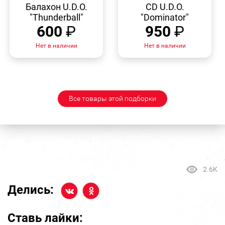
ПРОСМОТР
ПРОСМОТР
Балахон U.D.O.
CD U.D.O.
"Thunderball"
"Dominator"
600
₽
950
₽
Нет в наличии
Нет в наличии
Все товары этой подборки
2.6K
Делись:
Ставь лайки: