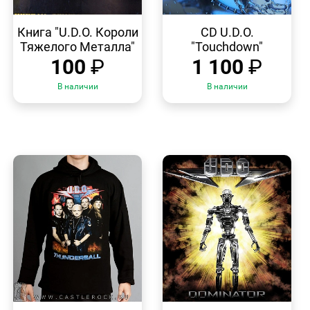
БЫСТРЫЙ
БЫСТРЫЙ
ПРОСМОТР
ПРОСМОТР
Книга "U.D.O. Короли
CD U.D.O.
Тяжелого Металла"
"Touchdown"
100
₽
1 100
₽
В наличии
В наличии
БЫСТРЫЙ
БЫСТРЫЙ