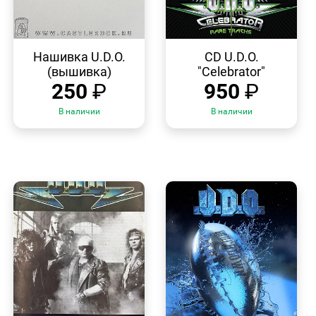
БЫСТРЫЙ
БЫСТРЫЙ
ПРОСМОТР
ПРОСМОТР
Нашивка U.D.O.
CD U.D.O.
(вышивка)
"Celebrator"
250
₽
950
₽
В наличии
В наличии