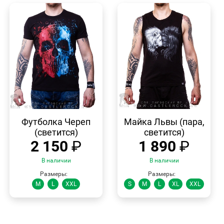
БЫСТРЫЙ
БЫСТРЫЙ
ПРОСМОТР
ПРОСМОТР
Футболка Череп
Майка Львы (пара,
(светится)
светится)
2 150
₽
1 890
₽
В наличии
В наличии
Размеры:
Размеры:
M
L
XXL
S
M
L
XL
XXL