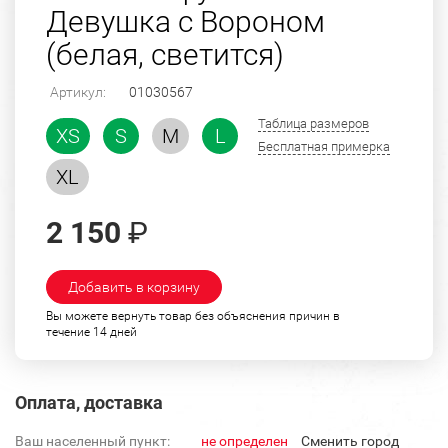
Девушка с Вороном
(белая, светится)
Артикул:
01030567
Таблица размеров
XS
S
M
L
Бесплатная примерка
XL
2 150
₽
Добавить в корзину
Вы можете вернуть товар без объяснения причин в
течение 14 дней
Оплата, доставка
Ваш населенный пункт:
не определен
Cменить город