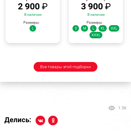
2 900
₽
3 900
₽
В наличии
В наличии
Размеры:
Размеры:
L
S
M
L
XL
XXL
XXXL
Все товары этой подборки
1.5K
Делись: