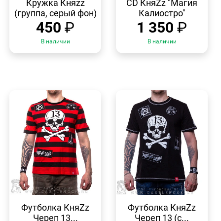
Кружка Княzz
CD КняZz "Магия
(группа, серый фон)
Калиостро"
450
₽
1 350
₽
В наличии
В наличии
БЫСТРЫЙ
БЫСТРЫЙ
ПРОСМОТР
ПРОСМОТР
Футболка КняZz
Футболка КняZz
Череп 13...
Череп 13 (с...