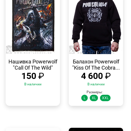
БЫСТРЫЙ
БЫСТРЫЙ
ПРОСМОТР
ПРОСМОТР
Нашивка Powerwolf
Балахон Powerwolf
"Call Of The Wild"
"Kiss Of The Cobra...
150
₽
4 600
₽
В наличии
В наличии
Размеры:
L
XL
XXL