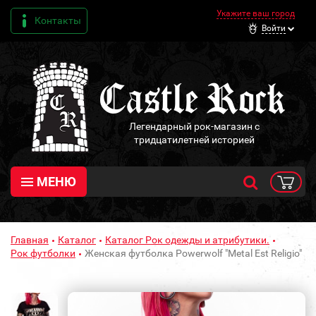
Укажите ваш город
Контакты
Войти
Легендарный рок-магазин с
тридцатилетней историей
МЕНЮ
Главная
Каталог
Каталог Рок одежды и атрибутики.
Рок футболки
Женская футболка Powerwolf "Metal Est Religio"