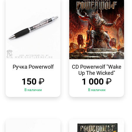
БЫСТРЫЙ
БЫСТРЫЙ
ПРОСМОТР
ПРОСМОТР
Ручка Powerwolf
CD Powerwolf "Wake
Up The Wicked"
150
₽
1 000
₽
В наличии
В наличии