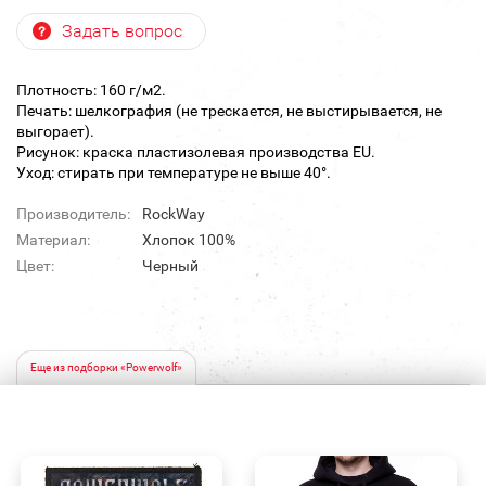
Задать вопрос
Плотность: 160 г/м2.
Печать: шелкография (не трескается, не выстирывается, не
выгорает).
Рисунок: краска пластизолевая производства EU.
Уход: стирать при температуре не выше 40°.
Производитель:
RockWay
Материал:
Хлопок 100%
Цвет:
Черный
Еще из подборки «Powerwolf»