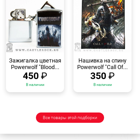
БЫСТРЫЙ
БЫСТРЫЙ
ПРОСМОТР
ПРОСМОТР
Зажигалка цветная
Нашивка на спину
Powerwolf "Blood...
Powerwolf "Call Of...
450
₽
350
₽
В наличии
В наличии
Все товары этой подборки