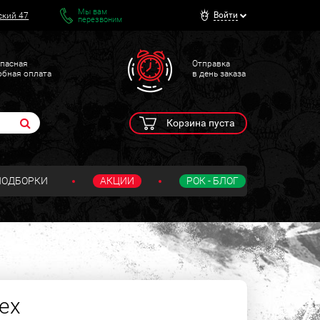
Мы вам
Войти
ский 47
перезвоним
пасная
Отправка
обная оплата
в день заказа
Корзина пуста
ПОДБОРКИ
АКЦИИ
РОК - БЛОГ
ex