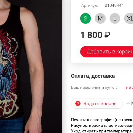
Артикул:
01040444
S
M
L
X
1 800
₽
Добавить в корзи
Оплата, доставка
Ваш населенный пункт:
не 
— 
Задать вопрос
Печать: шелкография (не треск
Рисунок: краска пластизолевая
Уход: стирать при температуре 