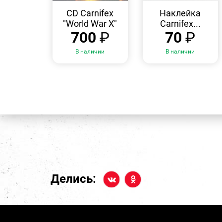
БЫСТРЫЙ
БЫСТРЫЙ
ПРОСМОТР
ПРОСМОТР
CD Carnifex
Наклейка
"World War X"
Carnifex...
700
₽
70
₽
В наличии
В наличии
Делись: