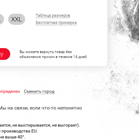
Таблица размеров
L
XXL
Бесплатная примерка
Вы можете вернуть товар без
ну
объяснения причин в течение 14 дней
определен
Cменить город
Мы на связи, если что-то непонятно
ается, не выстирывается, не выгорает).
 производства EU.
не выше 40°.