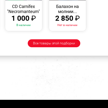
БЫСТРЫЙ
БЫСТРЫЙ
ПРОСМОТР
ПРОСМОТР
CD Carnifex
Балахон на
"Necromanteum"
молнии...
1 000
₽
2 850
₽
В наличии
Нет в наличии
Все товары этой подборки