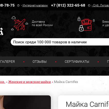
38-78-75
+7 (812) 322-65-68
-
Интернет-магазин
-
Спб. Лигов
Доставка
Безо
по всей России
и уд
ГАЛЕРЕЯ
ОТЗЫВЫ
СЕРТИФИКАТЫ
ки.
Женские и мужские майки
Майка Carnifex
Майка Carnif