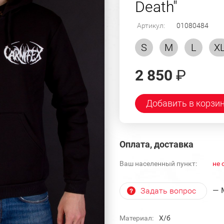
Death"
Артикул:
01080484
S
M
L
X
2 850
₽
Добавить в корзи
Оплата, доставка
Ваш населенный пункт:
не 
— 
Задать вопрос
Материал:
Х/б