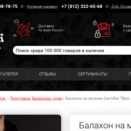
38-78-75
+7 (812) 322-65-68
-
Интернет-магазин
-
Спб. Лигов
Доставка
Безо
по всей России
и уд
н
ГАЛЕРЕЯ
ОТЗЫВЫ
СЕРТИФИКАТЫ
ки.
Толстовки, балахоны, худи
Балахон на молнии Carnifex "Slow 
Балахон на м