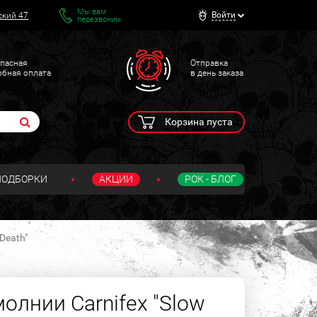
Мы вам
Войти
ский 47
перезвоним
пасная
Отправка
обная оплата
в день заказа
Корзина пуста
ПОДБОРКИ
АКЦИИ
РОК - БЛОГ
Death"
олнии Carnifex "Slow