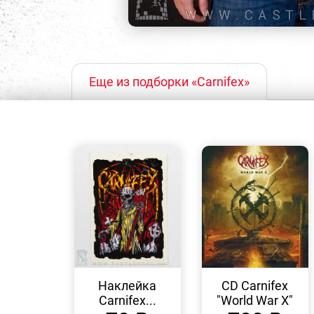
Еще из подборки «Carnifex»
БЫСТРЫЙ
БЫСТРЫЙ
ПРОСМОТР
ПРОСМОТР
Наклейка
CD Carnifex
Carnifex...
"World War X"