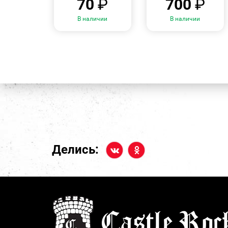
70
₽
700
₽
В наличии
В наличии
Делись: