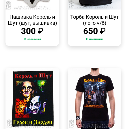
БЫСТРЫЙ
БЫСТРЫЙ
ПРОСМОТР
ПРОСМОТР
Нашивка Король и
Торба Король и Шут
Шут (шут, вышивка)
(лого ч/б)
300
₽
650
₽
В наличии
В наличии