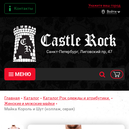
Укажите ваш город
Контакты
Войти
Санкт-Петербург, Лиговский пр, 47
МЕНЮ
Главная
Каталог
Каталог Рок одежды и атрибутики.
Женские и мужские майки
Майка Король и Шут (коллаж, серая)