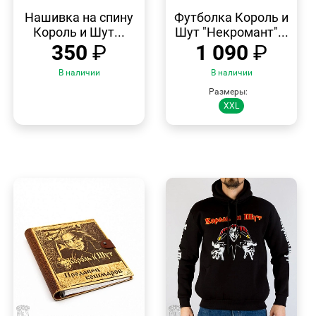
БЫСТРЫЙ
БЫСТРЫЙ
ПРОСМОТР
ПРОСМОТР
Нашивка на спину
Футболка Король и
Король и Шут...
Шут "Некромант"...
350
₽
1 090
₽
В наличии
В наличии
Размеры:
XXL