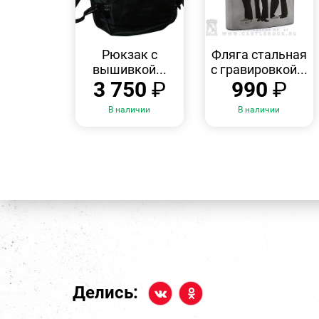
БЫСТРЫЙ
БЫСТРЫЙ
ПРОСМОТР
ПРОСМОТР
Рюкзак с
Фляга стальная
вышивкой...
с гравировкой...
3 750
₽
990
₽
В наличии
В наличии
Делись: