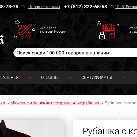
38-78-75
+7 (812) 322-65-68
-
Интернет-магазин
-
Спб. Лигов
Доставка
Безо
по всей России
и уд
ГАЛЕРЕЯ
ОТЗЫВЫ
СЕРТИФИКАТЫ
ки.
Мужские и женские неформальные рубашки
Рубашка с коро
Рубашка с к