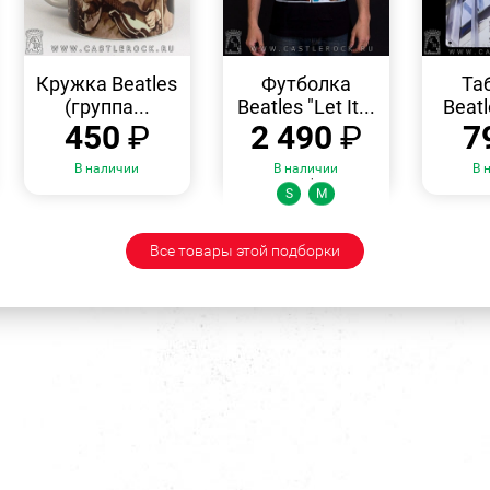
БЫСТРЫЙ
БЫСТРЫЙ
ПРОСМОТР
ПРОСМОТР
Кружка Beatles
Футболка
Та
(группа...
Beatles "Let It...
Beatl
450
₽
2 490
₽
7
В наличии
В наличии
В 
Размеры:
S
M
Все товары этой подборки