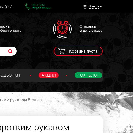
Мы вам
Войти
ский 47
перезвоним
пасная
Отправка
обная оплата
в день заказа
Корзина пуста
ПОДБОРКИ
АКЦИИ
РОК - БЛОГ
тким рукавом Beatles
оротким рукавом