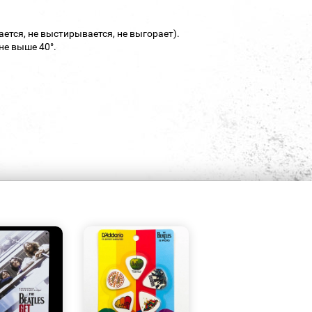
ается, не выстирывается, не выгорает).
не выше 40°.