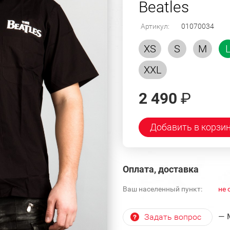
Beatles
Артикул:
01070034
XS
S
M
XXL
2 490
₽
Добавить в корзи
Оплата, доставка
Ваш населенный пункт:
не 
— 
Задать вопрос